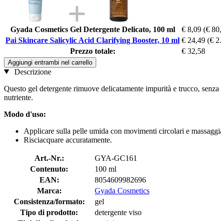
Gyada Cosmetics Gel Detergente Delicato, 100 ml
€ 8,09
(€ 80
Pai Skincare Salicylic Acid Clarifying Booster, 10 ml
€ 24,49
(€ 2
Prezzo totale:
€ 32,58
Aggiungi entrambi nel carrello
Descrizione
Questo gel detergente rimuove delicatamente impurità e trucco, senza al
nutriente.
Modo d'uso:
Applicare sulla pelle umida con movimenti circolari e massaggi
Risciacquare accuratamente.
Art.-Nr.:
GYA-GC161
Contenuto:
100 ml
EAN:
8054609982696
Marca:
Gyada Cosmetics
Consistenza/formato:
gel
Tipo di prodotto:
detergente viso