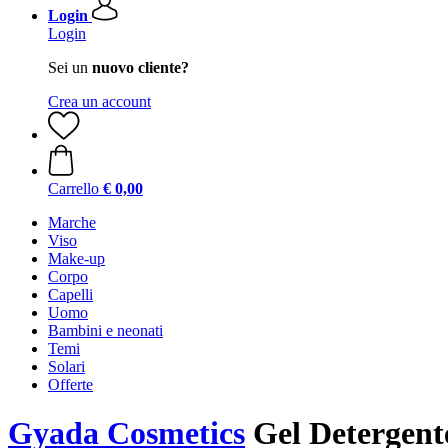
Login
Login
Sei un
nuovo cliente?
Crea un account
Carrello
€ 0,00
Marche
Viso
Make-up
Corpo
Capelli
Uomo
Bambini e neonati
Temi
Solari
Offerte
Gyada Cosmetics
Gel Detergente