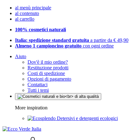
al menù principale
al contenuto
al carrello
100% cosmetici naturali
Italia: spedizione standard gratuita
a partire da € 49,90
Almeno 1 campioncino gratuito
con ogni ordine
Aiuto
Dov'è il mio ordine?
Restituzione prodotti
Costi di spedizione
Opzioni di pagamento
Contattaci
Tutti i temi
More inspiration
Detersivi e detergenti ecologici