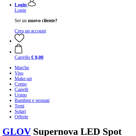
Login
Login
Sei un
nuovo cliente?
Crea un account
Carrello
€ 0,00
Marche
Viso
Make-up
Corpo
Capelli
Uomo
Bambini e neonati
Temi
Solari
Offerte
GLOV
Supernova LED Spot