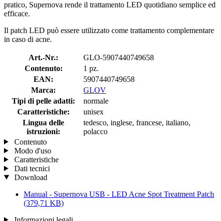
pratico, Supernova rende il trattamento LED quotidiano semplice ed
efficace.
Il patch LED può essere utilizzato come trattamento complementare
in caso di acne.
Art.-Nr.:
GLO-5907440749658
Contenuto:
1 pz.
EAN:
5907440749658
Marca:
GLOV
Tipi di pelle adatti:
normale
Caratteristiche:
unisex
Lingua delle
tedesco, inglese, francese, italiano,
istruzioni:
polacco
Contenuto
Modo d'uso
Caratteristiche
Dati tecnici
Download
Manual - Supernova USB - LED Acne Spot Treatment Patch
(379,71 KB)
Informazioni legali