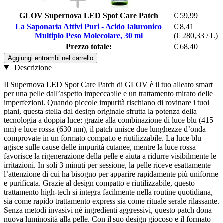
GLOV Supernova LED Spot Care Patch
€ 59,99
La Saponaria Attivi Puri - Acido Ialuronico
€ 8,41
Multiplo Peso Molecolare, 30 ml
(€ 280,33 / L)
Prezzo totale:
€ 68,40
Aggiungi entrambi nel carrello
Descrizione
Il Supernova LED Spot Care Patch di GLOV è il tuo alleato smart
per una pelle dall’aspetto impeccabile e un trattamento mirato delle
imperfezioni. Quando piccole impurità rischiano di rovinare i tuoi
piani, questa stella dal design originale sfrutta la potenza della
tecnologia a doppia luce: grazie alla combinazione di luce blu (415
nm) e luce rossa (630 nm), il patch unisce due lunghezze d’onda
comprovate in un formato compatto e riutilizzabile. La luce blu
agisce sulle cause delle impurità cutanee, mentre la luce rossa
favorisce la rigenerazione della pelle e aiuta a ridurre visibilmente le
irritazioni. In soli 3 minuti per sessione, la pelle riceve esattamente
l’attenzione di cui ha bisogno per apparire rapidamente più uniforme
e purificata. Grazie al design compatto e riutilizzabile, questo
trattamento high-tech si integra facilmente nella routine quotidiana,
sia come rapido trattamento express sia come rituale serale rilassante.
Senza metodi invasivi né ingredienti aggressivi, questo patch dona
nuova luminosità alla pelle. Con il suo design giocoso e il formato