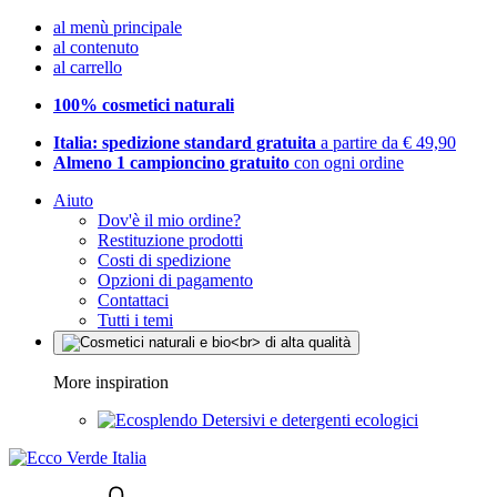
al menù principale
al contenuto
al carrello
100% cosmetici naturali
Italia: spedizione standard gratuita
a partire da € 49,90
Almeno 1 campioncino gratuito
con ogni ordine
Aiuto
Dov'è il mio ordine?
Restituzione prodotti
Costi di spedizione
Opzioni di pagamento
Contattaci
Tutti i temi
More inspiration
Detersivi e detergenti ecologici