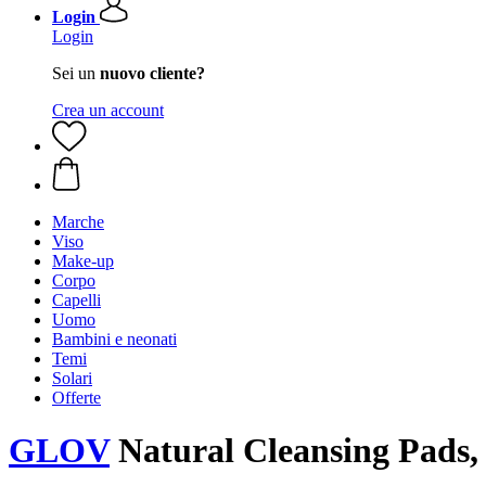
Login
Login
Sei un
nuovo cliente?
Crea un account
Marche
Viso
Make-up
Corpo
Capelli
Uomo
Bambini e neonati
Temi
Solari
Offerte
GLOV
Natural Cleansing Pads, 