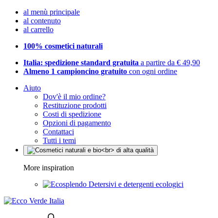
al menù principale
al contenuto
al carrello
100% cosmetici naturali
Italia: spedizione standard gratuita
a partire da € 49,90
Almeno 1 campioncino gratuito
con ogni ordine
Aiuto
Dov'è il mio ordine?
Restituzione prodotti
Costi di spedizione
Opzioni di pagamento
Contattaci
Tutti i temi
More inspiration
Detersivi e detergenti ecologici