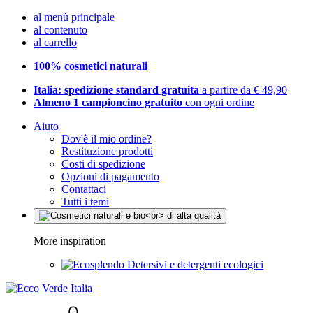
al menù principale
al contenuto
al carrello
100% cosmetici naturali
Italia: spedizione standard gratuita
a partire da € 49,90
Almeno 1 campioncino gratuito
con ogni ordine
Aiuto
Dov'è il mio ordine?
Restituzione prodotti
Costi di spedizione
Opzioni di pagamento
Contattaci
Tutti i temi
More inspiration
Detersivi e detergenti ecologici