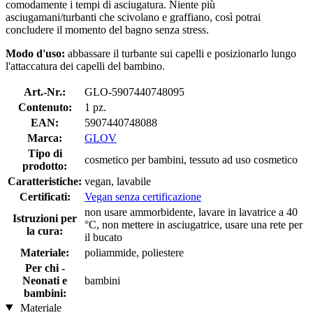
comodamente i tempi di asciugatura. Niente più
asciugamani/turbanti che scivolano e graffiano, così potrai
concludere il momento del bagno senza stress.
Modo d'uso:
abbassare il turbante sui capelli e posizionarlo lungo
l'attaccatura dei capelli del bambino.
Art.-Nr.:
GLO-5907440748095
Contenuto:
1 pz.
EAN:
5907440748088
Marca:
GLOV
Tipo di
cosmetico per bambini, tessuto ad uso cosmetico
prodotto:
Caratteristiche:
vegan, lavabile
Certificati:
Vegan senza certificazione
non usare ammorbidente, lavare in lavatrice a 40
Istruzioni per
°C, non mettere in asciugatrice, usare una rete per
la cura:
il bucato
Materiale:
poliammide, poliestere
Per chi -
Neonati e
bambini
bambini:
Materiale