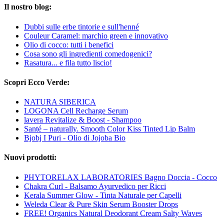
Il nostro blog:
Dubbi sulle erbe tintorie e sull'henné
Couleur Caramel: marchio green e innovativo
Olio di cocco: tutti i benefici
Cosa sono gli ingredienti comedogenici?
Rasatura... e fila tutto liscio!
Scopri Ecco Verde:
NATURA SIBERICA
LOGONA Cell Recharge Serum
lavera Revitalize & Boost - Shampoo
Santé – naturally. Smooth Color Kiss Tinted Lip Balm
Bjobj I Puri - Olio di Jojoba Bio
Nuovi prodotti:
PHYTORELAX LABORATORIES Bagno Doccia - Cocco
Chakra Curl - Balsamo Ayurvedico per Ricci
Kerala Summer Glow - Tinta Naturale per Capelli
Weleda Clear & Pure Skin Serum Booster Drops
FREE! Organics Natural Deodorant Cream Salty Waves