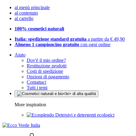
al menù principale
al contenuto
al carrello
100% cosmetici naturali
Italia: spedizione standard gratuita
a partire da € 49,90
Almeno 1 campioncino gratuito
con ogni ordine
Aiuto
Dov'è il mio ordine?
Restituzione prodotti
Costi di spedizione
Opzioni di pagamento
Contattaci
Tutti i temi
More inspiration
Detersivi e detergenti ecologici