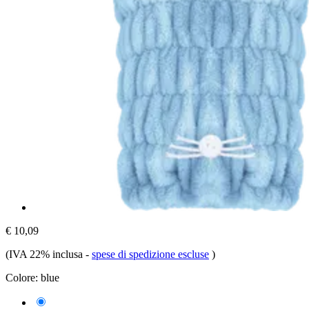
€ 10,09
(IVA 22% inclusa
-
spese di spedizione escluse
)
Colore:
blue