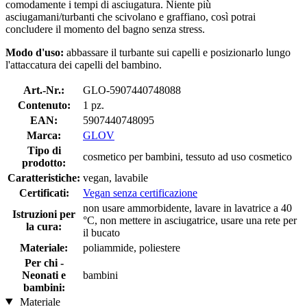
comodamente i tempi di asciugatura. Niente più
asciugamani/turbanti che scivolano e graffiano, così potrai
concludere il momento del bagno senza stress.
Modo d'uso:
abbassare il turbante sui capelli e posizionarlo lungo
l'attaccatura dei capelli del bambino.
Art.-Nr.:
GLO-5907440748088
Contenuto:
1 pz.
EAN:
5907440748095
Marca:
GLOV
Tipo di
cosmetico per bambini, tessuto ad uso cosmetico
prodotto:
Caratteristiche:
vegan, lavabile
Certificati:
Vegan senza certificazione
non usare ammorbidente, lavare in lavatrice a 40
Istruzioni per
°C, non mettere in asciugatrice, usare una rete per
la cura:
il bucato
Materiale:
poliammide, poliestere
Per chi -
Neonati e
bambini
bambini:
Materiale