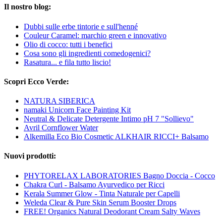
Il nostro blog:
Dubbi sulle erbe tintorie e sull'henné
Couleur Caramel: marchio green e innovativo
Olio di cocco: tutti i benefici
Cosa sono gli ingredienti comedogenici?
Rasatura... e fila tutto liscio!
Scopri Ecco Verde:
NATURA SIBERICA
namaki Unicorn Face Painting Kit
Neutral & Delicate Detergente Intimo pH 7 "Sollievo"
Avril Cornflower Water
Alkemilla Eco Bio Cosmetic ALKHAIR RICCI+ Balsamo
Nuovi prodotti:
PHYTORELAX LABORATORIES Bagno Doccia - Cocco
Chakra Curl - Balsamo Ayurvedico per Ricci
Kerala Summer Glow - Tinta Naturale per Capelli
Weleda Clear & Pure Skin Serum Booster Drops
FREE! Organics Natural Deodorant Cream Salty Waves