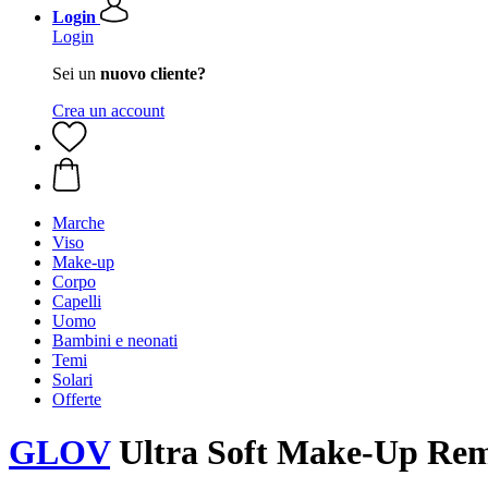
Login
Login
Sei un
nuovo cliente?
Crea un account
Marche
Viso
Make-up
Corpo
Capelli
Uomo
Bambini e neonati
Temi
Solari
Offerte
GLOV
Ultra Soft Make-Up Rem