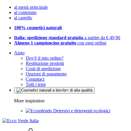
al menù principale
al contenuto
al carrello
100% cosmetici naturali
Italia: spedizione standard gratuita
a partire da € 49,90
Almeno 1 campioncino gratuito
con ogni ordine
Aiuto
Dov'è il mio ordine?
Restituzione prodotti
Costi di spedizione
Opzioni di pagamento
Contattaci
Tutti i temi
More inspiration
Detersivi e detergenti ecologici