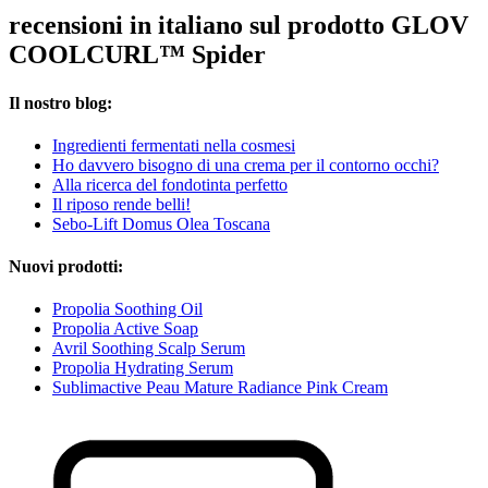
recensioni in italiano sul prodotto GLOV
COOLCURL™ Spider
Il nostro blog:
Ingredienti fermentati nella cosmesi
Ho davvero bisogno di una crema per il contorno occhi?
Alla ricerca del fondotinta perfetto
Il riposo rende belli!
Sebo-Lift Domus Olea Toscana
Nuovi prodotti:
Propolia Soothing Oil
Propolia Active Soap
Avril Soothing Scalp Serum
Propolia Hydrating Serum
Sublimactive Peau Mature Radiance Pink Cream