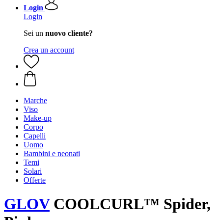
Login
Login
Sei un
nuovo cliente?
Crea un account
Marche
Viso
Make-up
Corpo
Capelli
Uomo
Bambini e neonati
Temi
Solari
Offerte
GLOV
COOLCURL™ Spider,