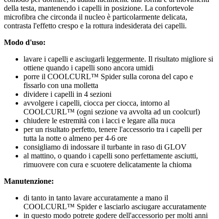
della testa, mantenendo i capelli in posizione. La confortevole
microfibra che circonda il nucleo è particolarmente delicata,
contrasta l'effetto crespo e la rottura indesiderata dei capelli.
Modo d'uso:
lavare i capelli e asciugarli leggermente. Il risultato migliore si
ottiene quando i capelli sono ancora umidi
porre il COOLCURL™ Spider sulla corona del capo e
fissarlo con una molletta
dividere i capelli in 4 sezioni
avvolgere i capelli, ciocca per ciocca, intorno al
COOLCURL™ (ogni sezione va avvolta ad un coolcurl)
chiudere le estremità con i lacci e legare alla nuca
per un risultato perfetto, tenere l'accessorio tra i capelli per
tutta la notte o almeno per 4-6 ore
consigliamo di indossare il turbante in raso di GLOV
al mattino, o quando i capelli sono perfettamente asciutti,
rimuovere con cura e scuotere delicatamente la chioma
Manutenzione:
di tanto in tanto lavare accuratamente a mano il
COOLCURL™ Spider e lasciarlo asciugare accuratamente
in questo modo potrete godere dell'accessorio per molti anni