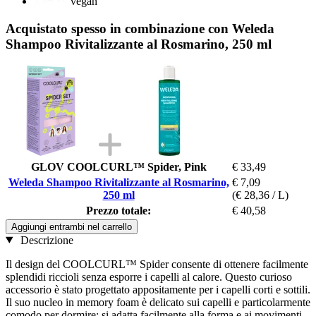
vegan
Acquistato spesso in combinazione con Weleda
Shampoo Rivitalizzante al Rosmarino, 250 ml
GLOV COOLCURL™ Spider, Pink
€ 33,49
Weleda Shampoo Rivitalizzante al Rosmarino,
€ 7,09
250 ml
(€ 28,36 / L)
Prezzo totale:
€ 40,58
Aggiungi entrambi nel carrello
Descrizione
Il design del COOLCURL™ Spider consente di ottenere facilmente
splendidi riccioli senza esporre i capelli al calore. Questo curioso
accessorio è stato progettato appositamente per i capelli corti e sottili.
Il suo nucleo in memory foam è delicato sui capelli e particolarmente
comodo per dormire; si adatta facilmente alla forma e ai movimenti