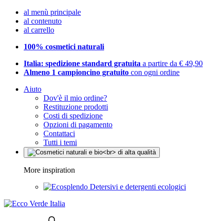
al menù principale
al contenuto
al carrello
100% cosmetici naturali
Italia: spedizione standard gratuita
a partire da € 49,90
Almeno 1 campioncino gratuito
con ogni ordine
Aiuto
Dov'è il mio ordine?
Restituzione prodotti
Costi di spedizione
Opzioni di pagamento
Contattaci
Tutti i temi
More inspiration
Detersivi e detergenti ecologici