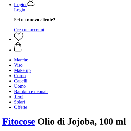
Login
Login
Sei un
nuovo cliente?
Crea un account
Marche
Viso
Make-up
Corpo
Capelli
Uomo
Bambini e neonati
Temi
Solari
Offerte
Fitocose
Olio di Jojoba, 100 ml