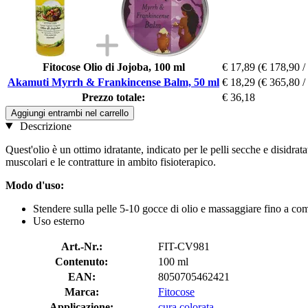
Fitocose Olio di Jojoba, 100 ml
€ 17,89
(€ 178,90 /
Akamuti Myrrh & Frankincense Balm, 50 ml
€ 18,29
(€ 365,80 /
Prezzo totale:
€ 36,18
Aggiungi entrambi nel carrello
Descrizione
Quest'olio è un ottimo idratante, indicato per le pelli secche e disidrata
muscolari e le contratture in ambito fisioterapico.
Modo d'uso:
Stendere sulla pelle 5-10 gocce di olio e massaggiare fino a c
Uso esterno
Art.-Nr.:
FIT-CV981
Contenuto:
100 ml
EAN:
8050705462421
Marca:
Fitocose
Applicazione:
cura colorata