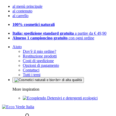
al menù principale
al contenuto
al carrello
100% cosmetici naturali
Italia: spedizione standard gratuita
a partire da € 49,90
Almeno 1 campioncino gratuito
con ogni ordine
Aiuto
Dov'è il mio ordine?
Restituzione prodotti
Costi di spedizione
Opzioni di pagamento
Contattaci
Tutti i temi
More inspiration
Detersivi e detergenti ecologici