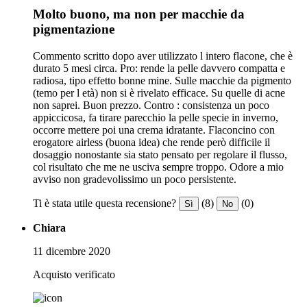
Molto buono, ma non per macchie da
pigmentazione
Commento scritto dopo aver utilizzato l intero flacone, che è
durato 5 mesi circa. Pro: rende la pelle davvero compatta e
radiosa, tipo effetto bonne mine. Sulle macchie da pigmento
(temo per l età) non si è rivelato efficace. Su quelle di acne
non saprei. Buon prezzo. Contro : consistenza un poco
appiccicosa, fa tirare parecchio la pelle specie in inverno,
occorre mettere poi una crema idratante. Flaconcino con
erogatore airless (buona idea) che rende però difficile il
dosaggio nonostante sia stato pensato per regolare il flusso,
col risultato che me ne usciva sempre troppo. Odore a mio
avviso non gradevolissimo un poco persistente.
Ti è stata utile questa recensione?
(8)
(0)
Sì
No
Chiara
11 dicembre 2020
Acquisto verificato