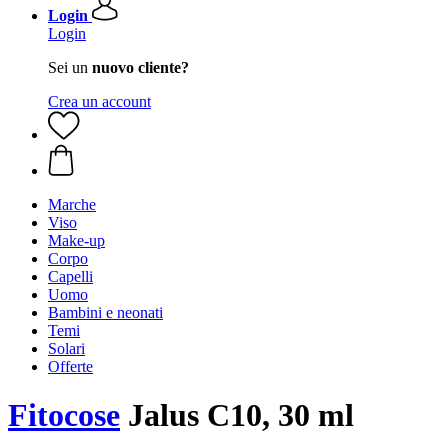
Login
Login
Sei un
nuovo cliente?
Crea un account
Marche
Viso
Make-up
Corpo
Capelli
Uomo
Bambini e neonati
Temi
Solari
Offerte
Fitocose
Jalus C10, 30 ml