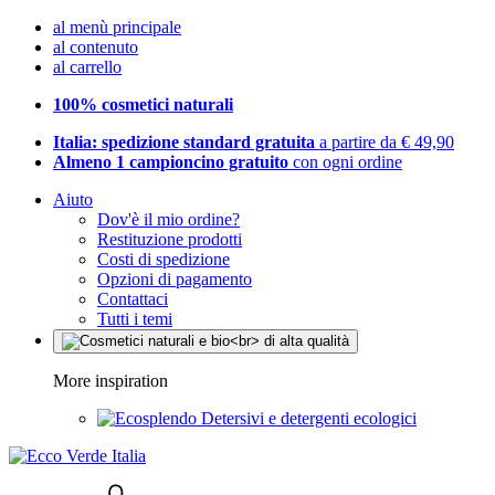
al menù principale
al contenuto
al carrello
100% cosmetici naturali
Italia: spedizione standard gratuita
a partire da € 49,90
Almeno 1 campioncino gratuito
con ogni ordine
Aiuto
Dov'è il mio ordine?
Restituzione prodotti
Costi di spedizione
Opzioni di pagamento
Contattaci
Tutti i temi
More inspiration
Detersivi e detergenti ecologici