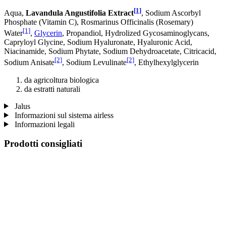
[1]
Aqua,
Lavandula Angustifolia Extract
, Sodium Ascorbyl
Phosphate (Vitamin C), Rosmarinus Officinalis (Rosemary)
[1]
Water
,
Glycerin
, Propandiol, Hydrolized Gycosaminoglycans,
Capryloyl Glycine, Sodium Hyaluronate, Hyaluronic Acid,
Niacinamide, Sodium Phytate, Sodium Dehydroacetate, Citricacid,
[2]
[2]
Sodium Anisate
, Sodium Levulinate
, Ethylhexylglycerin
da agricoltura biologica
da estratti naturali
Jalus
Informazioni sul sistema airless
Informazioni legali
Prodotti consigliati