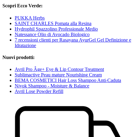
Scopri Ecco Verde:
PUKKA Herbs
SAINT CHARLES Pomata alla Resina
Hydrophil Spazzolino Professionale Medio
Natessance Olio di Avocado Biologico
7 recensioni clienti per Rasayana AyurGel Gel Definizione e
Idratazione
Nuovi prodotti:
Avril Pro Âge+ Eye & Lip Contour Treatment
Sublimactive Peau mature Nourishing Cream
BEMA COSMETICI Hair Loss Shampoo Anti-Caduta
Niyok Shampoo - Moisture & Balance
Avril Lose Powder Refill