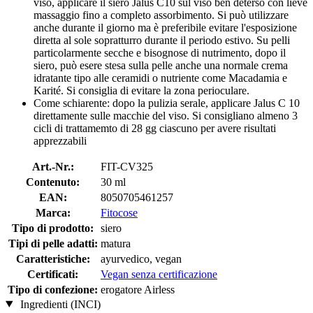
viso, applicare il siero Jalus C10 sul viso ben deterso con lieve
massaggio fino a completo assorbimento. Si può utilizzare
anche durante il giorno ma è preferibile evitare l'esposizione
diretta al sole sopratturro durante il periodo estivo. Su pelli
particolarmente secche e bisognose di nutrimento, dopo il
siero, può esere stesa sulla pelle anche una normale crema
idratante tipo alle ceramidi o nutriente come Macadamia e
Karité. Si consiglia di evitare la zona perioculare.
Come schiarente: dopo la pulizia serale, applicare Jalus C 10
direttamente sulle macchie del viso. Si consigliano almeno 3
cicli di trattamemto di 28 gg ciascuno per avere risultati
apprezzabili
Art.-Nr.:
FIT-CV325
Contenuto:
30 ml
EAN:
8050705461257
Marca:
Fitocose
Tipo di prodotto:
siero
Tipi di pelle adatti:
matura
Caratteristiche:
ayurvedico, vegan
Certificati:
Vegan senza certificazione
Tipo di confezione:
erogatore Airless
Ingredienti (INCI)