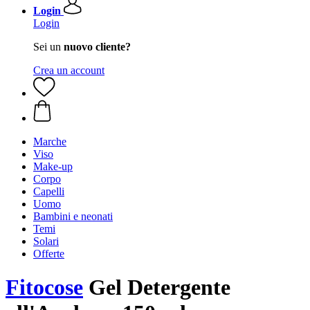
Login
Login
Sei un
nuovo cliente?
Crea un account
Marche
Viso
Make-up
Corpo
Capelli
Uomo
Bambini e neonati
Temi
Solari
Offerte
Fitocose
Gel Detergente