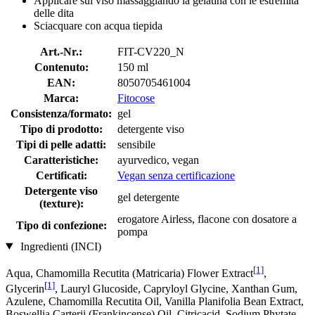
Applicare sul viso massaggiando la gelatina con le estremità
delle dita
Sciacquare con acqua tiepida
Art.-Nr.:
FIT-CV220_N
Contenuto:
150 ml
EAN:
8050705461004
Marca:
Fitocose
Consistenza/formato:
gel
Tipo di prodotto:
detergente viso
Tipi di pelle adatti:
sensibile
Caratteristiche:
ayurvedico, vegan
Certificati:
Vegan senza certificazione
Detergente viso
gel detergente
(texture):
erogatore Airless, flacone con dosatore a
Tipo di confezione:
pompa
Ingredienti (INCI)
[1]
Aqua, Chamomilla Recutita (Matricaria) Flower Extract
,
[1]
Glycerin
, Lauryl Glucoside, Capryloyl Glycine, Xanthan Gum,
Azulene, Chamomilla Recutita Oil, Vanilla Planifolia Bean Extract,
Boswellia Carterii (Frankincense) Oil, Citricacid, Sodium Phytate,