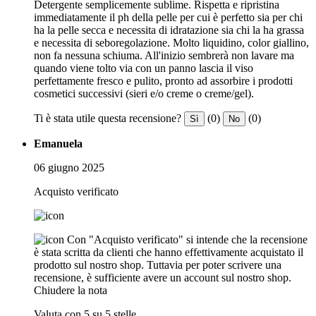
Detergente semplicemente sublime. Rispetta e ripristina
immediatamente il ph della pelle per cui è perfetto sia per chi
ha la pelle secca e necessita di idratazione sia chi la ha grassa
e necessita di seboregolazione. Molto liquidino, color giallino,
non fa nessuna schiuma. All'inizio sembrerà non lavare ma
quando viene tolto via con un panno lascia il viso
perfettamente fresco e pulito, pronto ad assorbire i prodotti
cosmetici successivi (sieri e/o creme o creme/gel).
Ti è stata utile questa recensione?
(0)
(0)
Sì
No
Emanuela
06 giugno 2025
Acquisto verificato
Con "Acquisto verificato" si intende che la recensione
è stata scritta da clienti che hanno effettivamente acquistato il
prodotto sul nostro shop. Tuttavia per poter scrivere una
recensione, è sufficiente avere un account sul nostro shop.
Chiudere la nota
Valuta con 5 su 5 stelle.