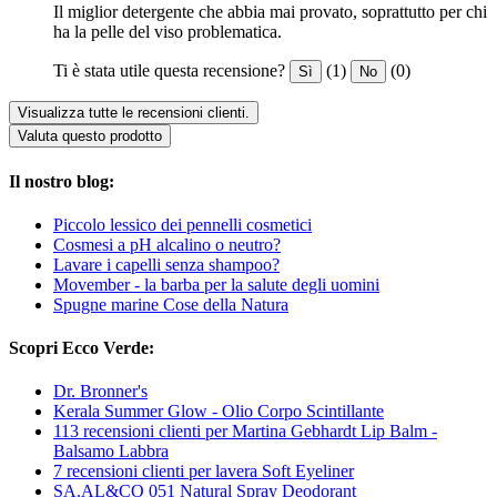
Il miglior detergente che abbia mai provato, soprattutto per chi
ha la pelle del viso problematica.
Ti è stata utile questa recensione?
(1)
(0)
Sì
No
Visualizza tutte le recensioni clienti.
Valuta questo prodotto
Il nostro blog:
Piccolo lessico dei pennelli cosmetici
Cosmesi a pH alcalino o neutro?
Lavare i capelli senza shampoo?
Movember - la barba per la salute degli uomini
Spugne marine Cose della Natura
Scopri Ecco Verde:
Dr. Bronner's
Kerala Summer Glow - Olio Corpo Scintillante
113 recensioni clienti per Martina Gebhardt Lip Balm -
Balsamo Labbra
7 recensioni clienti per lavera Soft Eyeliner
SA.AL&CO 051 Natural Spray Deodorant