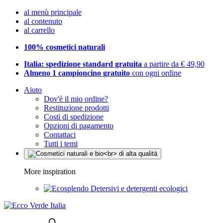
al menù principale
al contenuto
al carrello
100% cosmetici naturali
Italia: spedizione standard gratuita
a partire da € 49,90
Almeno 1 campioncino gratuito
con ogni ordine
Aiuto
Dov'è il mio ordine?
Restituzione prodotti
Costi di spedizione
Opzioni di pagamento
Contattaci
Tutti i temi
More inspiration
Detersivi e detergenti ecologici