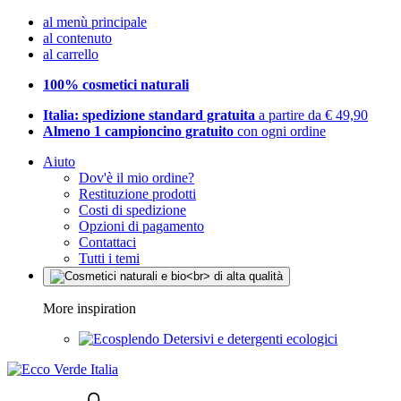
al menù principale
al contenuto
al carrello
100% cosmetici naturali
Italia: spedizione standard gratuita
a partire da € 49,90
Almeno 1 campioncino gratuito
con ogni ordine
Aiuto
Dov'è il mio ordine?
Restituzione prodotti
Costi di spedizione
Opzioni di pagamento
Contattaci
Tutti i temi
More inspiration
Detersivi e detergenti ecologici