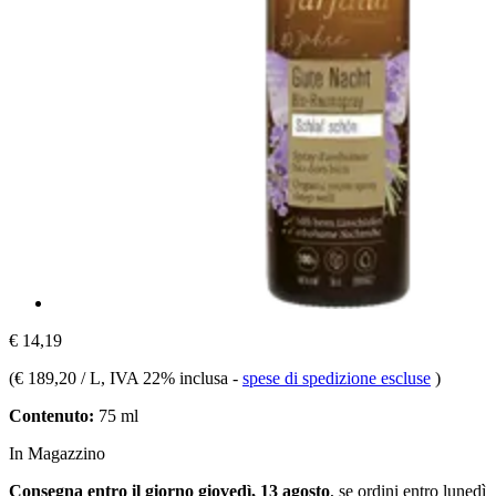
€ 14,19
(
€ 189,20 / L
, IVA 22% inclusa
-
spese di spedizione escluse
)
Contenuto:
75 ml
In Magazzino
Consegna entro il giorno giovedì, 13 agosto
, se ordini entro
lunedì