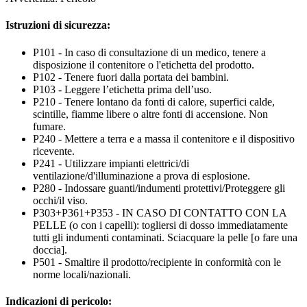
Istruzioni di sicurezza:
P101 - In caso di consultazione di un medico, tenere a
disposizione il contenitore o l'etichetta del prodotto.
P102 - Tenere fuori dalla portata dei bambini.
P103 - Leggere l’etichetta prima dell’uso.
P210 - Tenere lontano da fonti di calore, superfici calde,
scintille, fiamme libere o altre fonti di accensione. Non
fumare.
P240 - Mettere a terra e a massa il contenitore e il dispositivo
ricevente.
P241 - Utilizzare impianti elettrici/di
ventilazione/d'illuminazione a prova di esplosione.
P280 - Indossare guanti/indumenti protettivi/Proteggere gli
occhi/il viso.
P303+P361+P353 - IN CASO DI CONTATTO CON LA
PELLE (o con i capelli): togliersi di dosso immediatamente
tutti gli indumenti contaminati. Sciacquare la pelle [o fare una
doccia].
P501 - Smaltire il prodotto/recipiente in conformità con le
norme locali/nazionali.
Indicazioni di pericolo: