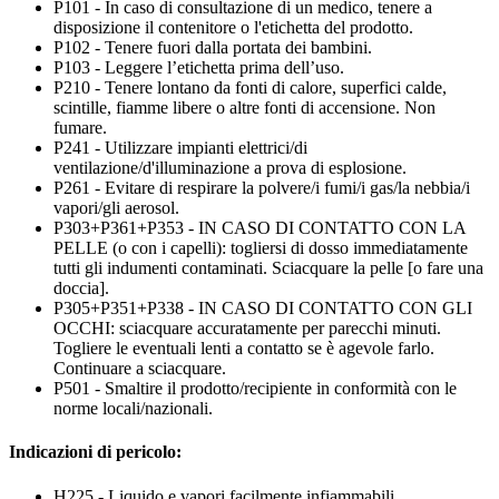
P101 - In caso di consultazione di un medico, tenere a
disposizione il contenitore o l'etichetta del prodotto.
P102 - Tenere fuori dalla portata dei bambini.
P103 - Leggere l’etichetta prima dell’uso.
P210 - Tenere lontano da fonti di calore, superfici calde,
scintille, fiamme libere o altre fonti di accensione. Non
fumare.
P241 - Utilizzare impianti elettrici/di
ventilazione/d'illuminazione a prova di esplosione.
P261 - Evitare di respirare la polvere/i fumi/i gas/la nebbia/i
vapori/gli aerosol.
P303+P361+P353 - IN CASO DI CONTATTO CON LA
PELLE (o con i capelli): togliersi di dosso immediatamente
tutti gli indumenti contaminati. Sciacquare la pelle [o fare una
doccia].
P305+P351+P338 - IN CASO DI CONTATTO CON GLI
OCCHI: sciacquare accuratamente per parecchi minuti.
Togliere le eventuali lenti a contatto se è agevole farlo.
Continuare a sciacquare.
P501 - Smaltire il prodotto/recipiente in conformità con le
norme locali/nazionali.
Indicazioni di pericolo:
H225 - Liquido e vapori facilmente infiammabili.