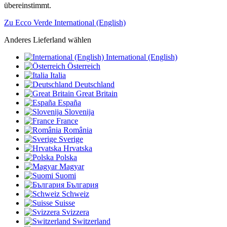
übereinstimmt.
Zu Ecco Verde International (English)
Anderes Lieferland wählen
International (English)
Österreich
Italia
Deutschland
Great Britain
España
Slovenija
France
România
Sverige
Hrvatska
Polska
Magyar
Suomi
България
Schweiz
Suisse
Svizzera
Switzerland