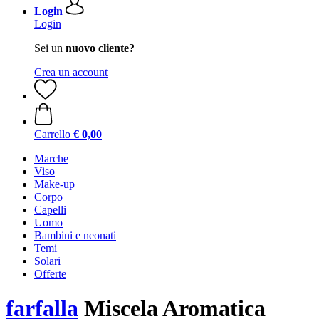
Login
Login
Sei un
nuovo cliente?
Crea un account
Carrello
€ 0,00
Marche
Viso
Make-up
Corpo
Capelli
Uomo
Bambini e neonati
Temi
Solari
Offerte
farfalla
Miscela Aromatica