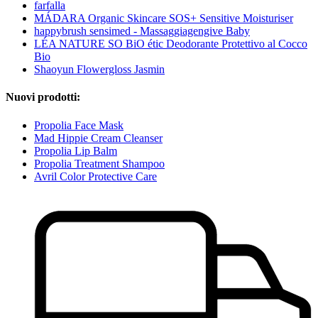
farfalla
MÁDARA Organic Skincare SOS+ Sensitive Moisturiser
happybrush sensimed - Massaggiagengive Baby
LÉA NATURE SO BiO étic Deodorante Protettivo al Cocco
Bio
Shaoyun Flowergloss Jasmin
Nuovi prodotti:
Propolia Face Mask
Mad Hippie Cream Cleanser
Propolia Lip Balm
Propolia Treatment Shampoo
Avril Color Protective Care