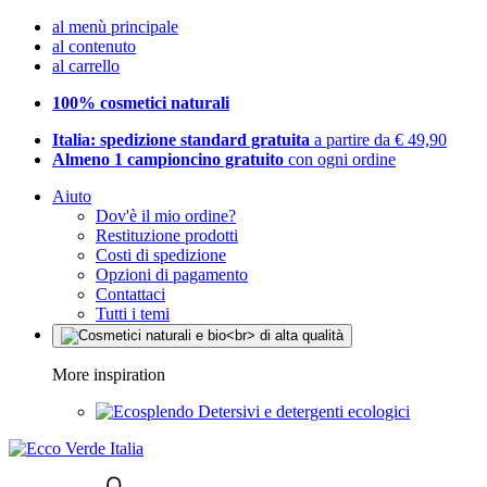
al menù principale
al contenuto
al carrello
100% cosmetici naturali
Italia: spedizione standard gratuita
a partire da € 49,90
Almeno 1 campioncino gratuito
con ogni ordine
Aiuto
Dov'è il mio ordine?
Restituzione prodotti
Costi di spedizione
Opzioni di pagamento
Contattaci
Tutti i temi
More inspiration
Detersivi e detergenti ecologici