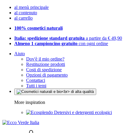
al menù principale
al contenuto
al carrello
100% cosmetici naturali
Italia: spedizione standard gratuita
a partire da € 49,90
Almeno 1 campioncino gratuito
con ogni ordine
Aiuto
Dov'è il mio ordine?
Restituzione prodotti
Costi di spedizione
Opzioni di pagamento
Contattaci
Tutti i temi
More inspiration
Detersivi e detergenti ecologici