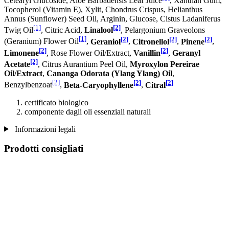
Cetearyl Glucoside, Aloe Barbadensis Leaf Juice
, Xanthan Gum,
Tocopherol (Vitamin E), Xylit, Chondrus Crispus, Helianthus
Annus (Sunflower) Seed Oil, Arginin, Glucose, Cistus Ladaniferus
[1]
[2]
Twig Oil
, Citric Acid,
Linalool
, Pelargonium Graveolons
[1]
[2]
[2]
[2]
(Geranium) Flower Oil
,
Geraniol
,
Citronellol
,
Pinene
,
[2]
[2]
Limonene
, Rose Flower Oil/Extract,
Vanillin
,
Geranyl
[2]
Acetate
, Citrus Aurantium Peel Oil,
Myroxylon Pereirae
Oil/Extract
,
Cananga Odorata (Ylang Ylang) Oil
,
[2]
[2]
[2]
Benzylbenzoat
,
Beta-Caryophyllene
,
Citral
certificato biologico
componente dagli oli essenziali naturali
Informazioni legali
Prodotti consigliati