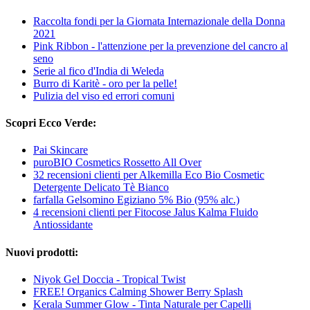
Raccolta fondi per la Giornata Internazionale della Donna
2021
Pink Ribbon - l'attenzione per la prevenzione del cancro al
seno
Serie al fico d'India di Weleda
Burro di Karitè - oro per la pelle!
Pulizia del viso ed errori comuni
Scopri Ecco Verde:
Pai Skincare
puroBIO Cosmetics Rossetto All Over
32 recensioni clienti per Alkemilla Eco Bio Cosmetic
Detergente Delicato Tè Bianco
farfalla Gelsomino Egiziano 5% Bio (95% alc.)
4 recensioni clienti per Fitocose Jalus Kalma Fluido
Antiossidante
Nuovi prodotti:
Niyok Gel Doccia - Tropical Twist
FREE! Organics Calming Shower Berry Splash
Kerala Summer Glow - Tinta Naturale per Capelli