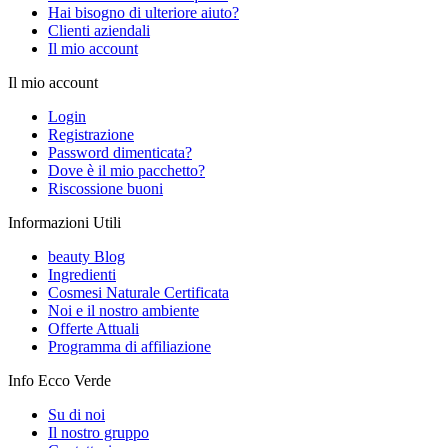
Hai bisogno di ulteriore aiuto?
Clienti aziendali
Il mio account
Il mio account
Login
Registrazione
Password dimenticata?
Dove è il mio pacchetto?
Riscossione buoni
Informazioni Utili
beauty Blog
Ingredienti
Cosmesi Naturale Certificata
Noi e il nostro ambiente
Offerte Attuali
Programma di affiliazione
Info Ecco Verde
Su di noi
Il nostro gruppo