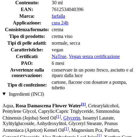
Contenuto:
30 ml
EAN:
7612534040396
Marca:
farfalla
Applicazione:
cura 24h
Consistenza/formato:
crema
Tipo di prodotto:
crema viso
Tipi di pelle adatti:
normale, secca
Caratteristiche:
vegan
Certificati:
NaTrue
,
Vegan senza certificazione
PAO:
6 mesi
Avvertenze sulla
conservare in un posto fresco, asciutto e al
conservazione:
riparo dalla luce
cartone, flacone con dosatore a pompa,
Tipo di confezione:
tubetto
Ingredienti (INCI)
[1]
Aqua,
Rosa Damascena Flower Water
, Cetearylalcohol,
Pentylene Glycol, Caprylic/Capric Triglyceride, Simmondsia
[1]
Chinensis (Jojoba) Seed Oil
,
Glycerin
, Isoamyl Laurate,
Xylitylglucoside, Anhydroxylitol, Glyceryl Stearate, Prunus
[1]
Armeniaca (Apricot) Kernel Oil
, Magnesium Pca, Parfum,
[1]