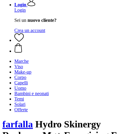
Login
Login
Sei un
nuovo cliente?
Crea un account
Marche
Viso
Make-up
Corpo
Capelli
Uomo
Bambini e neonati
Temi
Solari
Offerte
farfalla
Hydro Skinergy