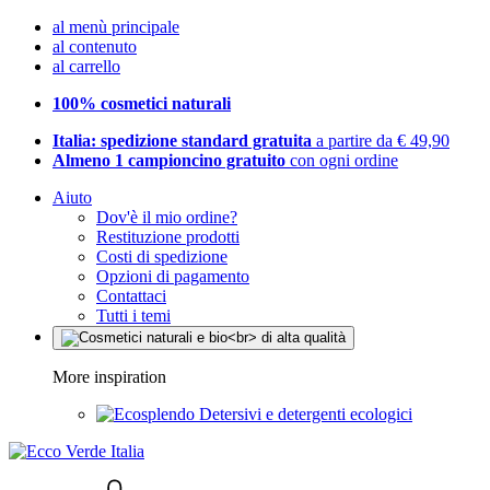
al menù principale
al contenuto
al carrello
100% cosmetici naturali
Italia: spedizione standard gratuita
a partire da € 49,90
Almeno 1 campioncino gratuito
con ogni ordine
Aiuto
Dov'è il mio ordine?
Restituzione prodotti
Costi di spedizione
Opzioni di pagamento
Contattaci
Tutti i temi
More inspiration
Detersivi e detergenti ecologici