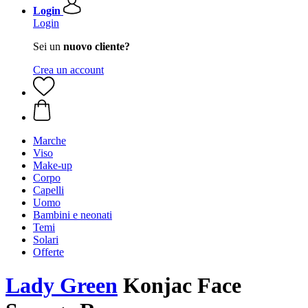
Login
Login
Sei un
nuovo cliente?
Crea un account
Marche
Viso
Make-up
Corpo
Capelli
Uomo
Bambini e neonati
Temi
Solari
Offerte
Lady Green
Konjac Face