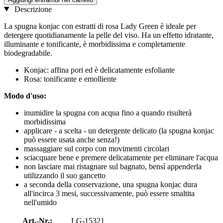
Descrizione
La spugna konjac con estratti di rosa Lady Green è ideale per
detergere quotidianamente la pelle del viso. Ha un effetto idratante,
illuminante e tonificante, è morbidissima e completamente
biodegradabile.
Konjac: affina pori ed è delicatamente esfoliante
Rosa: tonificante e emolliente
Modo d'uso:
inumidire la spugna con acqua fino a quando risulterà
morbidissima
applicare - a scelta - un detergente delicato (la spugna konjac
può essere usata anche senza!)
massaggiare sul corpo con movimenti circolari
sciacquare bene e premere delicatamente per eliminare l'acqua
non lasciare mai ristagnare sul bagnato, bensì appenderla
utilizzando il suo gancetto
a seconda della conservazione, una spugna konjac dura
all'incirca 3 mesi, successivamente, può essere smaltita
nell'umido
Art.-Nr.:
LG-15321