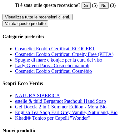
Ti è stata utile questa recensione?
(5)
(0)
Sì
No
Visualizza tutte le recensioni clienti.
Valuta questo prodotto
Categorie preferite:
Cosmetici Ecobio Certificati ECOCERT
Cosmetici Ecobio Certificati Cruelty Free (PETA)
Spugne di mare e konjac per la cura del viso
Lady Green Paris - Cosmetici naturali
Cosmetici Ecobio Certificati Cosmébio
Scopri Ecco Verde:
NATURA SIBERICA
estelle & thild Bergamot Patchouli Hand Soap
Gel Doccia 2 in 1 Summer Edition - Mora Bio
English Tea Shop Earl Grey Vanille, Naturland, Bio
Khadi® Tonico per Capelli "Wonder"
Nuovi prodotti: