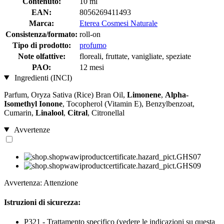
Contenuto:
10 ml
EAN:
8056269411493
Marca:
Eterea Cosmesi Naturale
Consistenza/formato:
roll-on
Tipo di prodotto:
profumo
Note olfattive:
floreali, fruttate, vanigliate, speziate
PAO:
12 mesi
Ingredienti (INCI)
Parfum, Oryza Sativa (Rice) Bran Oil,
Limonene
,
Alpha-
Isomethyl Ionone
, Tocopherol (Vitamin E), Benzylbenzoat,
Cumarin,
Linalool
,
Citral
, Citronellal
Avvertenze
Avvertenza: Attenzione
Istruzioni di sicurezza:
P321 - Trattamento specifico (vedere le indicazioni su questa