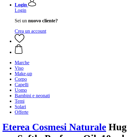
Login
Login
Sei un
nuovo cliente?
Crea un account
Marche
Viso
Make-up
Corpo
Capelli
Uomo
Bambini e neonati
Temi
Solari
Offerte
Eterea Cosmesi Naturale
Hug