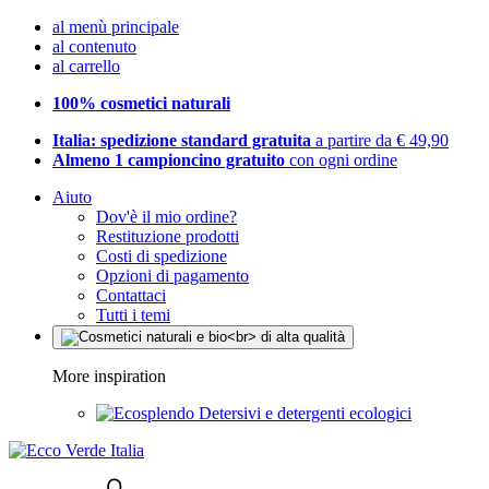
al menù principale
al contenuto
al carrello
100% cosmetici naturali
Italia: spedizione standard gratuita
a partire da € 49,90
Almeno 1 campioncino gratuito
con ogni ordine
Aiuto
Dov'è il mio ordine?
Restituzione prodotti
Costi di spedizione
Opzioni di pagamento
Contattaci
Tutti i temi
More inspiration
Detersivi e detergenti ecologici