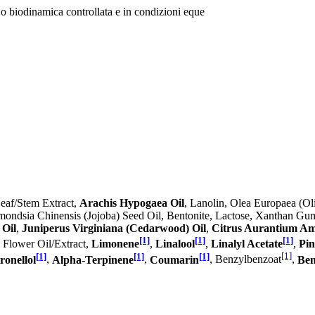
 o biodinamica controllata e in condizioni eque
eaf/Stem Extract,
Arachis Hypogaea Oil
, Lanolin, Olea Europaea (Oli
dsia Chinensis (Jojoba) Seed Oil, Bentonite, Lactose, Xanthan Gum, L
 Oil
,
Juniperus Virginiana (Cedarwood) Oil
,
Citrus Aurantium Ama
[1]
[1]
[1]
 Flower Oil/Extract,
Limonene
,
Linalool
,
Linalyl Acetate
,
Pin
[1]
[1]
[1]
[1]
ronellol
,
Alpha-Terpinene
,
Coumarin
, Benzylbenzoat
,
Ben