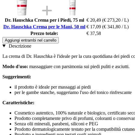
Dr. Hauschka Crema per i Piedi, 75 ml
€ 20,49
(€ 273,20 / L)
Dr. Hauschka Crema per le Mani, 50 ml
€ 17,09
(€ 341,80 / L)
Prezzo totale:
€ 37,58
Aggiungi entrambi nel carrello
Descrizione
La crema di Dr. Hauschka è l'ideale per la cura quotidiana dei piedi c
Modo d'uso:
massaggiare con parsimonia sui piedi puliti e asciutti.
Suggerimenti:
il prodotto è ideale per massaggi ai piedi
per le gambe stanche, suggeriamo l'uso del tonico rinfrescante
Caratteristiche:
Cosmetico autentico, 100% naturale e biologico, certificato 
Prodotto completamente privo di profumi, coloranti o conservant
Senza olii minerali, parabeni, siliconi e PEG
Prodotto dermatologicamente testato per la compatibilità cutane
Prodotto e ingredienti non testati sugli animali