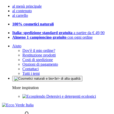
al menù principale
al contenuto
al carrello
100% cosmetici naturali
Italia: spedizione standard gratuita
a partire da € 49,90
Almeno 1 campioncino gratuito
con ogni ordine
Aiuto
Dov'è il mio ordine?
Restituzione prodotti
Costi di spedizione
Opzioni di pagamento
Contattaci
Tutti i temi
More inspiration
Detersivi e detergenti ecologici