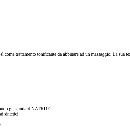
osì come trattamento tonificante da abbinare ad un massaggio. La sua text
secondo gli standard NATRUE
i sintetici
a