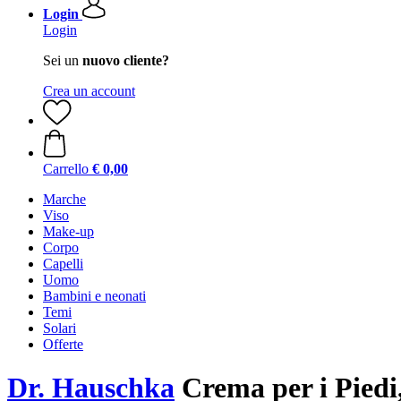
Login
Login
Sei un
nuovo cliente?
Crea un account
Carrello
€ 0,00
Marche
Viso
Make-up
Corpo
Capelli
Uomo
Bambini e neonati
Temi
Solari
Offerte
Dr. Hauschka
Crema per i Piedi