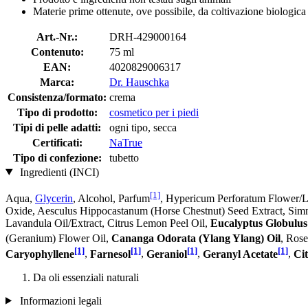
Materie prime ottenute, ove possibile, da coltivazione biologica
Art.-Nr.:
DRH-429000164
Contenuto:
75 ml
EAN:
4020829006317
Marca:
Dr. Hauschka
Consistenza/formato:
crema
Tipo di prodotto:
cosmetico per i piedi
Tipi di pelle adatti:
ogni tipo, secca
Certificati:
NaTrue
Tipo di confezione:
tubetto
Ingredienti (INCI)
[1]
Aqua,
Glycerin
, Alcohol, Parfum
, Hypericum Perforatum Flower/L
Oxide, Aesculus Hippocastanum (Horse Chestnut) Seed Extract, Simmon
Lavandula Oil/Extract, Citrus Lemon Peel Oil,
Eucalyptus Globulus
(Geranium) Flower Oil,
Cananga Odorata (Ylang Ylang) Oil
, Rose
[1]
[1]
[1]
[1]
Caryophyllene
,
Farnesol
,
Geraniol
,
Geranyl Acetate
,
Cit
Da oli essenziali naturali
Informazioni legali