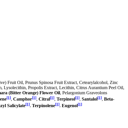
ve) Fruit Oil, Prunus Spinosa Fruit Extract, Cetearylalcohol, Zinc
ysolecithin, Propolis Extract, Lecithin, Citrus Aurantium Peel Oil,
ra (Bitter Orange) Flower Oil
, Pelargonium Graveolons
[1]
[1]
[1]
[1]
[1]
ene
,
Camphor
,
Citral
,
Terpineol
,
Santalol
,
Beta-
[1]
[1]
[1]
zyl Salicylate
,
Terpinolene
,
Eugenol