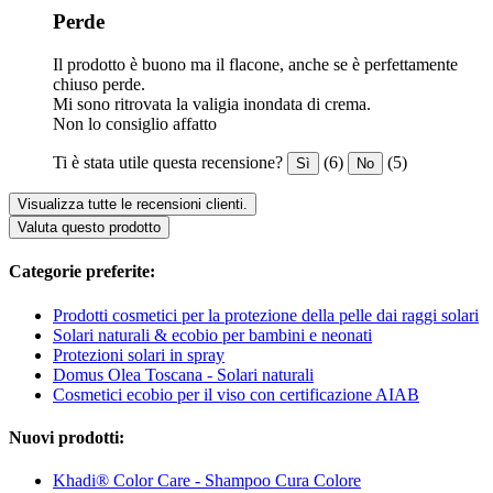
Perde
Il prodotto è buono ma il flacone, anche se è perfettamente
chiuso perde.
Mi sono ritrovata la valigia inondata di crema.
Non lo consiglio affatto
Ti è stata utile questa recensione?
(6)
(5)
Sì
No
Visualizza tutte le recensioni clienti.
Valuta questo prodotto
Categorie preferite:
Prodotti cosmetici per la protezione della pelle dai raggi solari
Solari naturali & ecobio per bambini e neonati
Protezioni solari in spray
Domus Olea Toscana - Solari naturali
Cosmetici ecobio per il viso con certificazione AIAB
Nuovi prodotti:
Khadi® Color Care - Shampoo Cura Colore