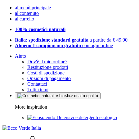
al menù principale
al contenuto
al carrello
100% cosmetici naturali
Italia: spedizione standard gratuita
a partire da € 49,90
Almeno 1 campioncino gratuito
con ogni ordine
Aiuto
Dov'è il mio ordine?
Restituzione prodotti
Costi di spedizione
Opzioni di pagamento
Contattaci
Tutti i temi
More inspiration
Detersivi e detergenti ecologici