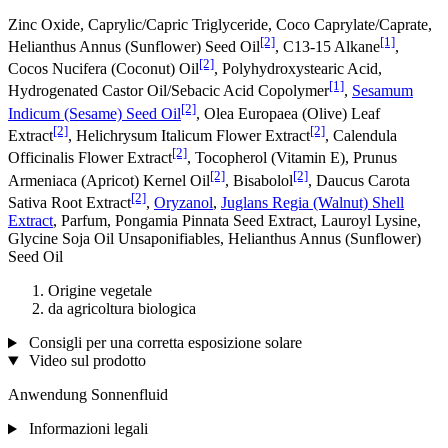
Zinc Oxide, Caprylic/Capric Triglyceride, Coco Caprylate/Caprate,
[2]
[1]
Helianthus Annus (Sunflower) Seed Oil
, C13‐15 Alkane
,
[2]
Cocos Nucifera (Coconut) Oil
, Polyhydroxystearic Acid,
[1]
Hydrogenated Castor Oil/Sebacic Acid Copolymer
,
Sesamum
[2]
Indicum (Sesame) Seed Oil
, Olea Europaea (Olive) Leaf
[2]
[2]
Extract
, Helichrysum Italicum Flower Extract
, Calendula
[2]
Officinalis Flower Extract
, Tocopherol (Vitamin E), Prunus
[2]
[2]
Armeniaca (Apricot) Kernel Oil
, Bisabolol
, Daucus Carota
[2]
Sativa Root Extract
,
Oryzanol
,
Juglans Regia (Walnut) Shell
Extract
, Parfum, Pongamia Pinnata Seed Extract, Lauroyl Lysine,
Glycine Soja Oil Unsaponifiables, Helianthus Annus (Sunflower)
Seed Oil
Origine vegetale
da agricoltura biologica
Consigli per una corretta esposizione solare
Video sul prodotto
Anwendung Sonnenfluid
Informazioni legali