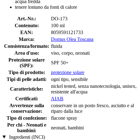
acqua fredda
tenere lontano da fonti di calore
Art.-Nr.:
DO-173
Contenuto:
100 ml
EAN:
8059591121733
Marca:
Domus Olea Toscana
Consistenza/formato:
fluida
Area d'uso:
viso, corpo, neonati
Protezione solare
SPF 50+
(SPF):
Tipo di prodotto:
protezione solare
Tipi di pelle adatti:
ogni tipo, sensibile
nickel tested, senza nanotecnologia, unisex,
Caratteristiche:
resistente all'acqua
Certificati:
AIAB
Avvertenze sulla
conservare in un posto fresco, asciutto e al
conservazione:
riparo dalla luce
Tipo di confezione:
flacone spray
Per chi - Neonati e
neonati, bambini
bambini:
Ingredienti (INCI)