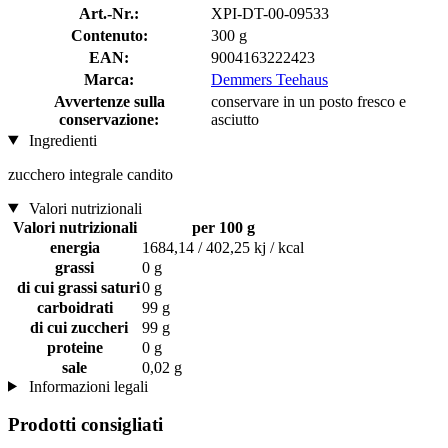
Art.-Nr.:
XPI-DT-00-09533
Contenuto:
300 g
EAN:
9004163222423
Marca:
Demmers Teehaus
Avvertenze sulla
conservare in un posto fresco e
conservazione:
asciutto
Ingredienti
zucchero integrale candito
Valori nutrizionali
Valori nutrizionali
per 100 g
energia
1684,14 / 402,25 kj / kcal
grassi
0 g
di cui grassi saturi
0 g
carboidrati
99 g
di cui zuccheri
99 g
proteine
0 g
sale
0,02 g
Informazioni legali
Prodotti consigliati