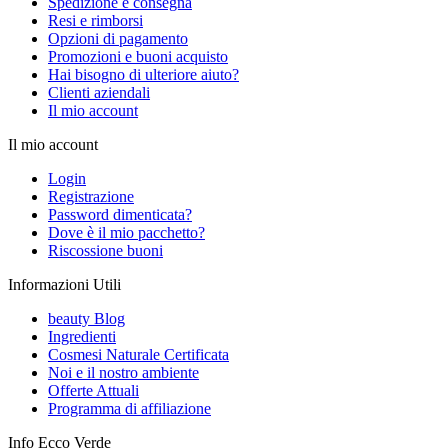
Spedizione e consegna
Resi e rimborsi
Opzioni di pagamento
Promozioni e buoni acquisto
Hai bisogno di ulteriore aiuto?
Clienti aziendali
Il mio account
Il mio account
Login
Registrazione
Password dimenticata?
Dove è il mio pacchetto?
Riscossione buoni
Informazioni Utili
beauty Blog
Ingredienti
Cosmesi Naturale Certificata
Noi e il nostro ambiente
Offerte Attuali
Programma di affiliazione
Info Ecco Verde