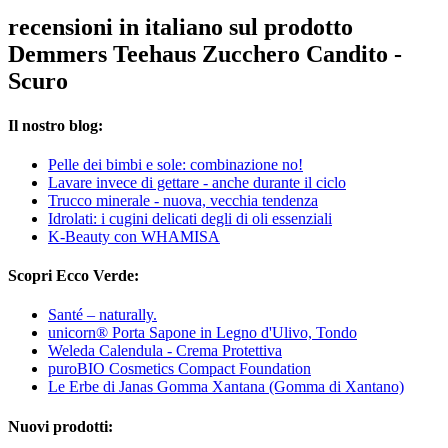
recensioni in italiano sul prodotto
Demmers Teehaus Zucchero Candito -
Scuro
Il nostro blog:
Pelle dei bimbi e sole: combinazione no!
Lavare invece di gettare - anche durante il ciclo
Trucco minerale - nuova, vecchia tendenza
Idrolati: i cugini delicati degli di oli essenziali
K-Beauty con WHAMISA
Scopri Ecco Verde:
Santé – naturally.
unicorn® Porta Sapone in Legno d'Ulivo, Tondo
Weleda Calendula - Crema Protettiva
puroBIO Cosmetics Compact Foundation
Le Erbe di Janas Gomma Xantana (Gomma di Xantano)
Nuovi prodotti: