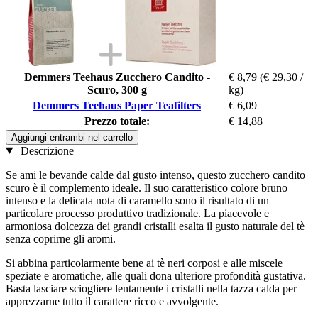
Demmers Teehaus Zucchero Candito -
€ 8,79
(€ 29,30 /
Scuro, 300 g
kg)
Demmers Teehaus Paper Teafilters
€ 6,09
Prezzo totale:
€ 14,88
Aggiungi entrambi nel carrello
Descrizione
Se ami le bevande calde dal gusto intenso, questo zucchero candito
scuro è il complemento ideale. Il suo caratteristico colore bruno
intenso e la delicata nota di caramello sono il risultato di un
particolare processo produttivo tradizionale. La piacevole e
armoniosa dolcezza dei grandi cristalli esalta il gusto naturale del tè
senza coprirne gli aromi.
Si abbina particolarmente bene ai tè neri corposi e alle miscele
speziate e aromatiche, alle quali dona ulteriore profondità gustativa.
Basta lasciare sciogliere lentamente i cristalli nella tazza calda per
apprezzarne tutto il carattere ricco e avvolgente.