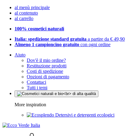
al menù principale
al contenuto
al carrello
100% cosmetici naturali
Italia: spedizione standard gratuita
a partire da € 49,90
Almeno 1 campioncino gratuito
con ogni ordine
Aiuto
Dov'è il mio ordine?
Restituzione prodotti
Costi di spedizione
Opzioni di pagamento
Contattaci
Tutti i temi
More inspiration
Detersivi e detergenti ecologici