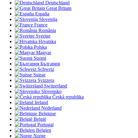
Deutschland
Great Britain
España
Slovenija
France
România
Sverige
Hrvatska
Polska
Magyar
Suomi
България
Schweiz
Suisse
Svizzera
Switzerland
Slovensko
Česká republika
Ireland
Nederland
Belgique
België
Portugal
Belgien
Norge