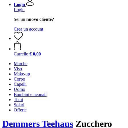
Login
Login
Sei un
nuovo cliente?
Crea un account
Carrello
€ 0,00
Marche
Viso
Make-up
Corpo
Capelli
Uomo
Bambini e neonati
Temi
Solari
Offerte
Demmers Teehaus
Zucchero