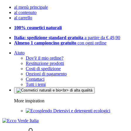
al menù principale
al contenuto
al carrello
100% cosmetici naturali
Italia: spedizione standard gratuita
a partire da € 49,90
Almeno 1 campioncino gratuito
con ogni ordine
Aiuto
Dov'è il mio ordine?
Restituzione prodotti
Costi di spedizione
Opzioni di pagamento
Contattaci
Tutti i temi
More inspiration
Detersivi e detergenti ecologici