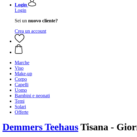
Login
Login
Sei un
nuovo cliente?
Crea un account
Marche
Viso
Make-up
Corpo
Capelli
Uomo
Bambini e neonati
Temi
Solari
Offerte
Demmers Teehaus
Tisana - Gior