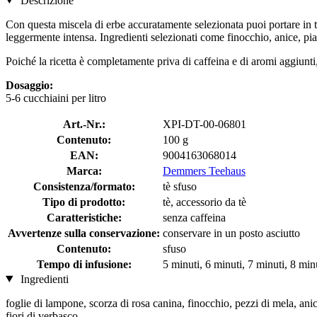
Descrizione
Con questa miscela di erbe accuratamente selezionata puoi portare in 
leggermente intensa. Ingredienti selezionati come finocchio, anice, pia
Poiché la ricetta è completamente priva di caffeina e di aromi aggiunti,
Dosaggio:
5-6 cucchiaini per litro
Art.-Nr.:
XPI-DT-00-06801
Contenuto:
100 g
EAN:
9004163068014
Marca:
Demmers Teehaus
Consistenza/formato:
tè sfuso
Tipo di prodotto:
tè, accessorio da tè
Caratteristiche:
senza caffeina
Avvertenze sulla conservazione:
conservare in un posto asciutto
Contenuto:
sfuso
Tempo di infusione:
5 minuti, 6 minuti, 7 minuti, 8 min
Ingredienti
foglie di lampone, scorza di rosa canina, finocchio, pezzi di mela, anice,
fiori di verbasco