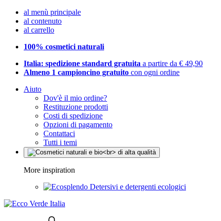
al menù principale
al contenuto
al carrello
100% cosmetici naturali
Italia: spedizione standard gratuita
a partire da € 49,90
Almeno 1 campioncino gratuito
con ogni ordine
Aiuto
Dov'è il mio ordine?
Restituzione prodotti
Costi di spedizione
Opzioni di pagamento
Contattaci
Tutti i temi
More inspiration
Detersivi e detergenti ecologici