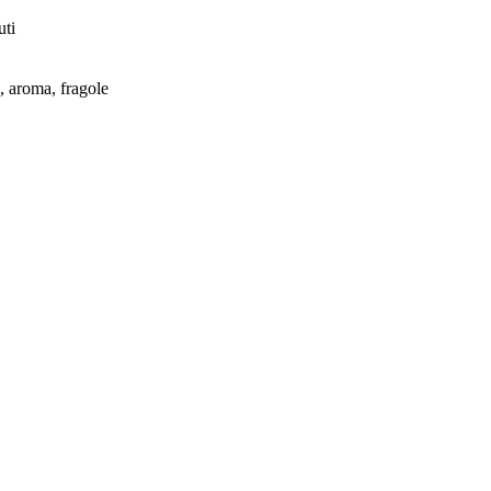
uti
a, aroma, fragole