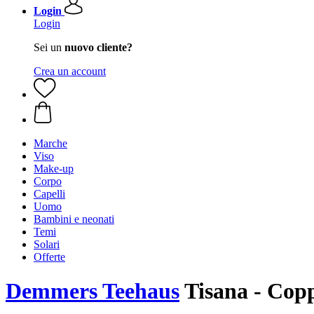
Login
Login
Sei un
nuovo cliente?
Crea un account
Marche
Viso
Make-up
Corpo
Capelli
Uomo
Bambini e neonati
Temi
Solari
Offerte
Demmers Teehaus
Tisana - Copp