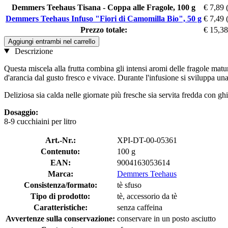
Demmers Teehaus Tisana - Coppa alle Fragole, 100 g
€ 7,89
Demmers Teehaus Infuso "Fiori di Camomilla Bio", 50 g
€ 7,49
Prezzo totale:
€ 15,38
Aggiungi entrambi nel carrello
Descrizione
Questa miscela alla frutta combina gli intensi aromi delle fragole matu
d'arancia dal gusto fresco e vivace. Durante l'infusione si sviluppa una 
Deliziosa sia calda nelle giornate più fresche sia servita fredda con ghi
Dosaggio:
8-9 cucchiaini per litro
Art.-Nr.:
XPI-DT-00-05361
Contenuto:
100 g
EAN:
9004163053614
Marca:
Demmers Teehaus
Consistenza/formato:
tè sfuso
Tipo di prodotto:
tè, accessorio da tè
Caratteristiche:
senza caffeina
Avvertenze sulla conservazione:
conservare in un posto asciutto