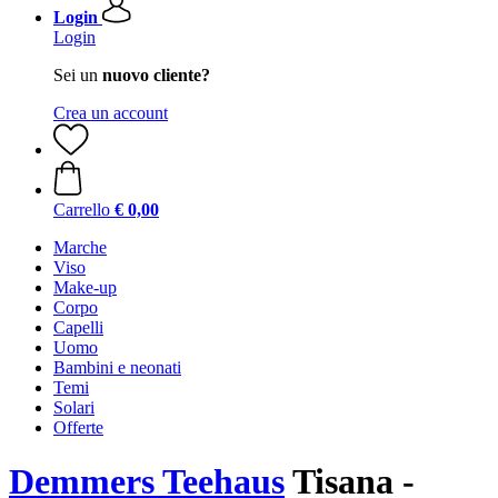
Login
Login
Sei un
nuovo cliente?
Crea un account
Carrello
€ 0,00
Marche
Viso
Make-up
Corpo
Capelli
Uomo
Bambini e neonati
Temi
Solari
Offerte
Demmers Teehaus
Tisana -