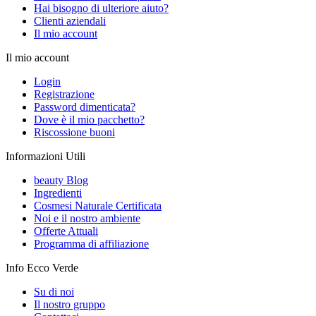
Hai bisogno di ulteriore aiuto?
Clienti aziendali
Il mio account
Il mio account
Login
Registrazione
Password dimenticata?
Dove è il mio pacchetto?
Riscossione buoni
Informazioni Utili
beauty Blog
Ingredienti
Cosmesi Naturale Certificata
Noi e il nostro ambiente
Offerte Attuali
Programma di affiliazione
Info Ecco Verde
Su di noi
Il nostro gruppo