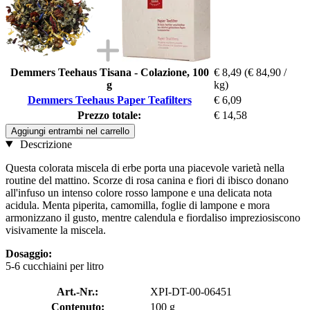
Demmers Teehaus Tisana - Colazione, 100
€ 8,49
(€ 84,90 /
g
kg)
Demmers Teehaus Paper Teafilters
€ 6,09
Prezzo totale:
€ 14,58
Aggiungi entrambi nel carrello
Descrizione
Questa colorata miscela di erbe porta una piacevole varietà nella
routine del mattino. Scorze di rosa canina e fiori di ibisco donano
all'infuso un intenso colore rosso lampone e una delicata nota
acidula. Menta piperita, camomilla, foglie di lampone e mora
armonizzano il gusto, mentre calendula e fiordaliso impreziosiscono
visivamente la miscela.
Dosaggio:
5-6 cucchiaini per litro
Art.-Nr.:
XPI-DT-00-06451
Contenuto:
100 g