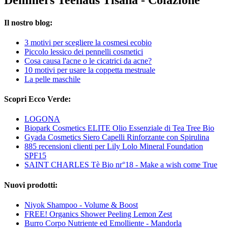
Demmers Teehaus Tisana - Colazione
Il nostro blog:
3 motivi per scegliere la cosmesi ecobio
Piccolo lessico dei pennelli cosmetici
Cosa causa l'acne o le cicatrici da acne?
10 motivi per usare la coppetta mestruale
La pelle maschile
Scopri Ecco Verde:
LOGONA
Biopark Cosmetics ELITE Olio Essenziale di Tea Tree Bio
Gyada Cosmetics Siero Capelli Rinforzante con Spirulina
885 recensioni clienti per Lily Lolo Mineral Foundation
SPF15
SAINT CHARLES Tè Bio nr°18 - Make a wish come True
Nuovi prodotti:
Niyok Shampoo - Volume & Boost
FREE! Organics Shower Peeling Lemon Zest
Burro Corpo Nutriente ed Emolliente - Mandorla