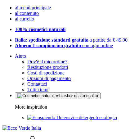
al menù principale
al contenuto
al carrello
100% cosmetici naturali
Italia: spedizione standard gratuita
a partire da € 49,90
Almeno 1 campioncino gratuito
con ogni ordine
Aiuto
Dov'è il mio ordine?
Restituzione prodotti
Costi di spedizione
Opzioni di pagamento
Contattaci
Tutti i temi
More inspiration
Detersivi e detergenti ecologici