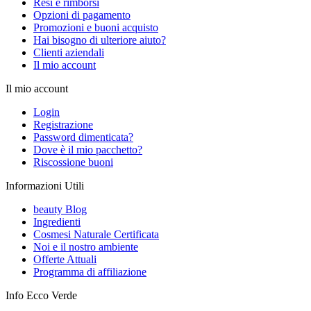
Resi e rimborsi
Opzioni di pagamento
Promozioni e buoni acquisto
Hai bisogno di ulteriore aiuto?
Clienti aziendali
Il mio account
Il mio account
Login
Registrazione
Password dimenticata?
Dove è il mio pacchetto?
Riscossione buoni
Informazioni Utili
beauty Blog
Ingredienti
Cosmesi Naturale Certificata
Noi e il nostro ambiente
Offerte Attuali
Programma di affiliazione
Info Ecco Verde