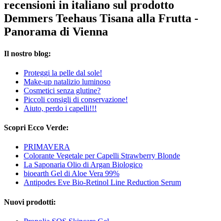
recensioni in italiano sul prodotto
Demmers Teehaus Tisana alla Frutta -
Panorama di Vienna
Il nostro blog:
Proteggi la pelle dal sole!
Make-up natalizio luminoso
Cosmetici senza glutine?
Piccoli consigli di conservazione!
Aiuto, perdo i capelli!!!
Scopri Ecco Verde:
PRIMAVERA
Colorante Vegetale per Capelli Strawberry Blonde
La Saponaria Olio di Argan Biologico
bioearth Gel di Aloe Vera 99%
Antipodes Eve Bio-Retinol Line Reduction Serum
Nuovi prodotti: