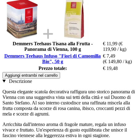
Demmers Teehaus Tisana alla Frutta -
€ 11,99
(€
Panorama di Vienna, 100 g
119,90 / kg)
Demmers Teehaus Infuso "Fiori di Camomilla
€ 7,49
Bio", 50 g
(€ 149,80 / kg)
Prezzo totale:
€ 19,48
Aggiungi entrambi nel carrello
Descrizione
Questa elegante scatola decorativa raffigura uno storico panorama di
Vienna con una suggestiva vista sui tetti della città e sul Duomo di
Santo Stefano. Al suo interno custodisce una raffinata miscela alla
frutta composta da scorze di rosa canina, ibisco, croccanti pezzi di
mela e scorze di agrumi.
Arricchita dall'intenso aroma di fragole mature, regala un infuso
vivace e fruttato. Un'esperienza di gusto equilibrata che unisce il
fascino viennese alla leggerezza estiva in ogni stagione.