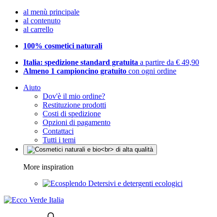
al menù principale
al contenuto
al carrello
100% cosmetici naturali
Italia: spedizione standard gratuita
a partire da € 49,90
Almeno 1 campioncino gratuito
con ogni ordine
Aiuto
Dov'è il mio ordine?
Restituzione prodotti
Costi di spedizione
Opzioni di pagamento
Contattaci
Tutti i temi
More inspiration
Detersivi e detergenti ecologici