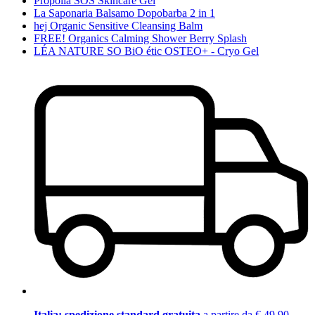
Propolia SOS Skincare Gel
La Saponaria Balsamo Dopobarba 2 in 1
hej Organic Sensitive Cleansing Balm
FREE! Organics Calming Shower Berry Splash
LÉA NATURE SO BiO étic OSTEO+ - Cryo Gel
Italia: spedizione standard gratuita
a partire da € 49,90