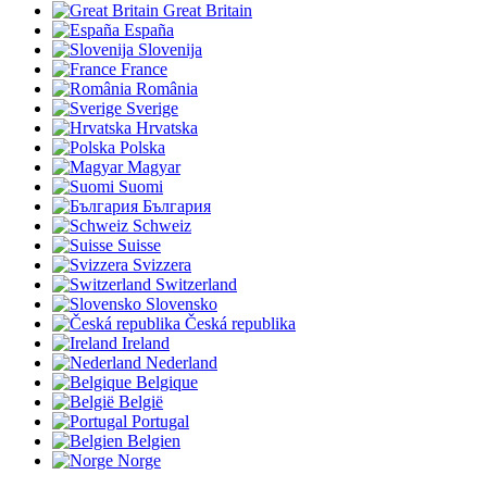
Great Britain
España
Slovenija
France
România
Sverige
Hrvatska
Polska
Magyar
Suomi
България
Schweiz
Suisse
Svizzera
Switzerland
Slovensko
Česká republika
Ireland
Nederland
Belgique
België
Portugal
Belgien
Norge