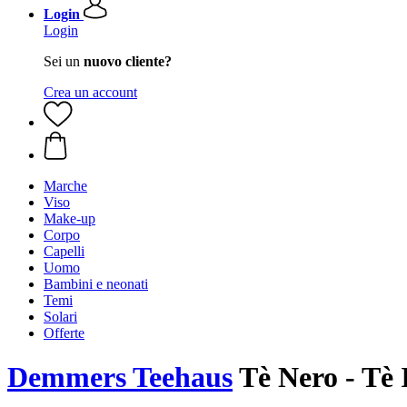
Login
Login
Sei un
nuovo cliente?
Crea un account
Marche
Viso
Make-up
Corpo
Capelli
Uomo
Bambini e neonati
Temi
Solari
Offerte
Demmers Teehaus
Tè Nero - Tè 