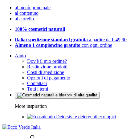
al menù principale
al contenuto
al carrello
100% cosmetici naturali
Italia: spedizione standard gratuita
a partire da € 49,90
Almeno 1 campioncino gratuito
con ogni ordine
Aiuto
Dov'è il mio ordine?
Restituzione prodotti
Costi di spedizione
Opzioni di pagamento
Contattaci
Tutti i temi
More inspiration
Detersivi e detergenti ecologici