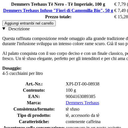
Demmers Teehaus Tè Nero - Tè Imperiale, 100 g
€ 7,79
Demmers Teehaus Infuso "Fiori di Camomilla Bio", 50 g
€ 7,49
Prezzo totale:
€ 15,28
Aggiungi entrambi nel carrello
Descrizione
Questa raffinata composizione rende omaggio alla grande tradizione del t
durante l'infusione sviluppa un intenso colore rame scuro. Già il suo p
Al palato conquista con il suo corpo deciso e con un finale classico, 
fresco. Un tè sfuso elegante, perfetto per gli intenditori e per chi ama
Dosaggio:
4-5 cucchiaini per litro
Art.-Nr.:
XPI-DT-00-08938
Contenuto:
100 g
EAN:
9004163089385
Marca:
Demmers Teehaus
Consistenza/formato:
tè sfuso
Tipo di prodotto:
tè, accessorio da tè
Caratteristiche:
contenente caffeina
Avvertenze sulla conservazione:
conservare in un posto asciutto