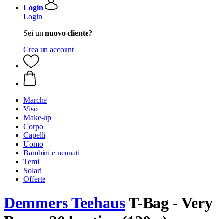
Login
Login
Sei un
nuovo cliente?
Crea un account
Marche
Viso
Make-up
Corpo
Capelli
Uomo
Bambini e neonati
Temi
Solari
Offerte
Demmers Teehaus
T-Bag - Very