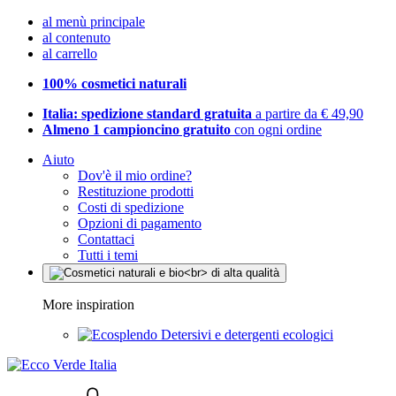
al menù principale
al contenuto
al carrello
100% cosmetici naturali
Italia: spedizione standard gratuita
a partire da € 49,90
Almeno 1 campioncino gratuito
con ogni ordine
Aiuto
Dov'è il mio ordine?
Restituzione prodotti
Costi di spedizione
Opzioni di pagamento
Contattaci
Tutti i temi
More inspiration
Detersivi e detergenti ecologici