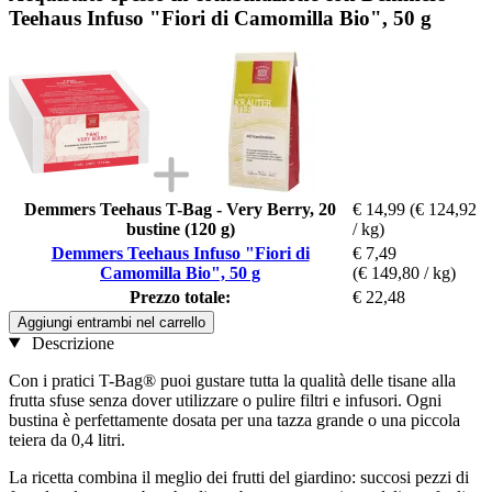
Teehaus Infuso "Fiori di Camomilla Bio", 50 g
Demmers Teehaus T-Bag - Very Berry, 20
€ 14,99
(€ 124,92
bustine (120 g)
/ kg)
Demmers Teehaus Infuso "Fiori di
€ 7,49
Camomilla Bio", 50 g
(€ 149,80 / kg)
Prezzo totale:
€ 22,48
Aggiungi entrambi nel carrello
Descrizione
Con i pratici T-Bag® puoi gustare tutta la qualità delle tisane alla
frutta sfuse senza dover utilizzare o pulire filtri e infusori. Ogni
bustina è perfettamente dosata per una tazza grande o una piccola
teiera da 0,4 litri.
La ricetta combina il meglio dei frutti del giardino: succosi pezzi di