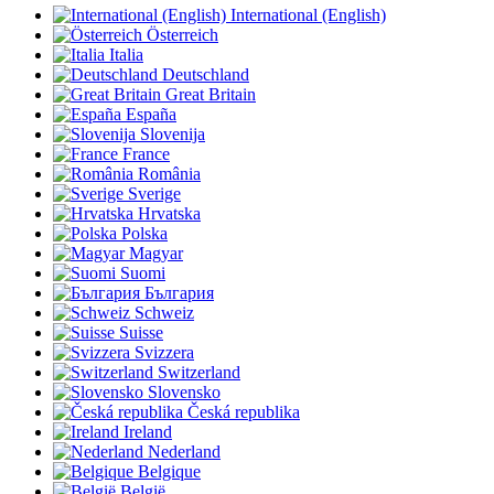
International (English)
Österreich
Italia
Deutschland
Great Britain
España
Slovenija
France
România
Sverige
Hrvatska
Polska
Magyar
Suomi
България
Schweiz
Suisse
Svizzera
Switzerland
Slovensko
Česká republika
Ireland
Nederland
Belgique
België