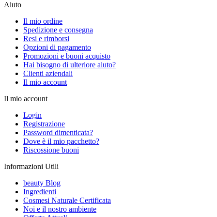
Aiuto
Il mio ordine
Spedizione e consegna
Resi e rimborsi
Opzioni di pagamento
Promozioni e buoni acquisto
Hai bisogno di ulteriore aiuto?
Clienti aziendali
Il mio account
Il mio account
Login
Registrazione
Password dimenticata?
Dove è il mio pacchetto?
Riscossione buoni
Informazioni Utili
beauty Blog
Ingredienti
Cosmesi Naturale Certificata
Noi e il nostro ambiente