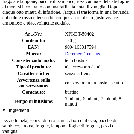
fragola e lampone, bacche di sambuco, rosa canina e delicate foglie
di mora si incontrano con una raffinata nota di vaniglia. Dopo
cinque-otto minuti di infusione, l'acqua si trasforma in una bevanda
dal colore rosso intenso che conquista con il suo gusto vivace,
armonioso e piacevolmente acidulo.
Art.-Nr.:
XPI-DT-50402
Contenuto:
120 g
EAN:
9004163317594
Marca:
Demmers Teehaus
Consistenza/formato:
tè in bustina
Tipo di prodotto:
tè, accessorio da tè
Caratteristiche:
senza caffeina
Avvertenze sulla
conservare in un posto asciutto
conservazione:
Contenuto:
bustine
5 minuti, 6 minuti, 7 minuti, 8
Tempo di infusione:
minuti
Ingredienti
pezzi di mela, scorza di rosa canina, fiori di ibisco, bacche di
sambuco, aroma, fragole, lamponi, foglie di fragola, pezzi di
vaniglia