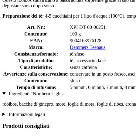
Questo rooibos sudafricano a bassa acidità sorprende grazie al suo cara
degustare sorso dopo sorso.
Preparazione del tè:
4-5 cucchiaini per 1 litro d'acqua (100°C), temp
Art.-Nr.:
XPI-DT-00-06251
Contenuto:
100 g
EAN:
9004163976128
Marca:
Demmers Teehaus
Consistenza/formato:
tè sfuso
Tipo di prodotto:
tè, accessorio da tè
Caratteristiche:
senza caffeina
Avvertenze sulla conservazione:
conservare in un posto fresco, asciu
Contenuto:
sfuso
Tempo di infusione:
5 minuti, 6 minuti, 7 minuti, 8 min
Ingredienti "Northern Lights"
rooibos, bacche di ginepro, more, foglie di mora, foglie di ribes, aroma
Informazioni legali
Prodotti consigliati