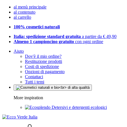
al menù principale
al contenuto
al carrello
100% cosmetici naturali
Italia: spedizione standard gratuita
a partire da € 49,90
Almeno 1 campioncino gratuito
con ogni ordine
Aiuto
Dov'è il mio ordine?
Restituzione prodotti
Costi di spedizione
Opzioni di pagamento
Contattaci
Tutti i temi
More inspiration
Detersivi e detergenti ecologici