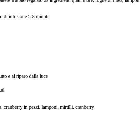
ttere fruttato regalato da ingredienti quali more, foglie di ribes, lampo
o di infusione 5-8 minuti
tto e al riparo dalla luce
uti
, cranberry in pezzi, lamponi, mirtilli, cranberry