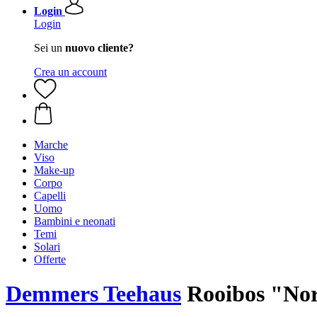
Login
Login
Sei un
nuovo cliente?
Crea un account
Marche
Viso
Make-up
Corpo
Capelli
Uomo
Bambini e neonati
Temi
Solari
Offerte
Demmers Teehaus
Rooibos "Nor