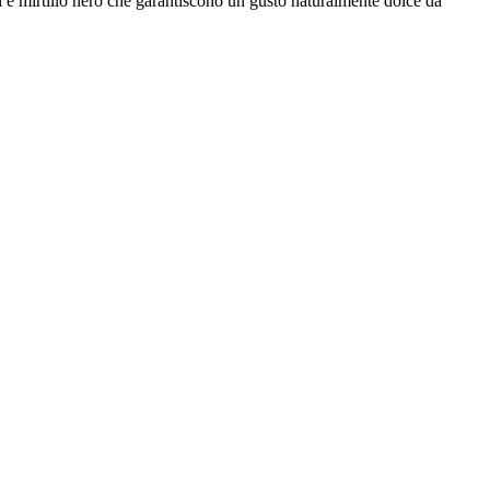
ni e mirtillo nero che garantiscono un gusto naturalmente dolce da