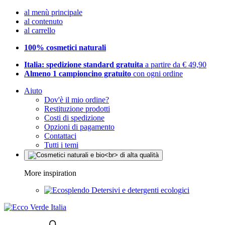
al menù principale
al contenuto
al carrello
100% cosmetici naturali
Italia: spedizione standard gratuita
a partire da € 49,90
Almeno 1 campioncino gratuito
con ogni ordine
Aiuto
Dov'è il mio ordine?
Restituzione prodotti
Costi di spedizione
Opzioni di pagamento
Contattaci
Tutti i temi
More inspiration
Detersivi e detergenti ecologici