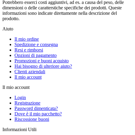
Potrebbero esserci costi aggiuntivi, ad es. a causa del peso, delle
dimensioni o delle caratterstiche specifiche dei prodotti. Queste
informazioni sono indicate direttamente nella descrizione del
prodotto.
Aiuto
Il mio ordine
Spedizione e consegna
Resi e rimborsi
Opzioni di pagamento
Promozioni e buoni acquisto
Hai bisogno di ulteriore aiuto?
Clienti aziendali
Il mio account
Il mio account
Login
Registrazione
Password dimenticata?
Dove è il mio pacchetto?
Riscossione buoni
Informazioni Utili