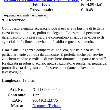
Fit", 100 g
(€ 74,90 / kg)
Prezzo totale:
€ 10,48
Aggiungi entrambi nel carrello
Descrizione
Con questo elegante accessorio potrai estrarre le bustine di tè dalla
tazza in modo pratico, pulito ed elegante. Le estremità perforate
garantiscono una presa sicura e consentono all'acqua in eccesso di
sgocciolare facilmente, evitando fastidiose gocce sul tavolo.
Grazie alla lunghezza compatta di 13,5 cm, questa pinza risulta
particolarmente comoda da utilizzare. È perfetta anche per servire
zucchero candito o zollette di zucchero durante una pausa tè o caffè.
Realizzata in robusto acciaio inox spazzolato, è resistente, neutra dal
punto di vista del gusto e può essere comodamente lavata in
lavastoviglie.
Lunghezza:
13,5 cm
Art.-Nr.:
XPI-DT-00-96596
Contenuto:
1 pz.
EAN:
9004163123775
Marca:
Demmers Teehaus