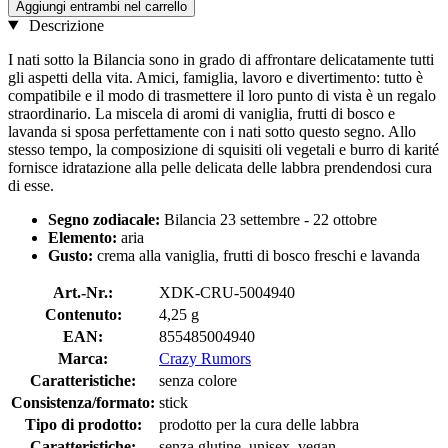
Aggiungi entrambi nel carrello
Descrizione
I nati sotto la Bilancia sono in grado di affrontare delicatamente tutti
gli aspetti della vita. Amici, famiglia, lavoro e divertimento: tutto è
compatibile e il modo di trasmettere il loro punto di vista è un regalo
straordinario. La miscela di aromi di vaniglia, frutti di bosco e
lavanda si sposa perfettamente con i nati sotto questo segno. Allo
stesso tempo, la composizione di squisiti oli vegetali e burro di karité
fornisce idratazione alla pelle delicata delle labbra prendendosi cura
di esse.
Segno zodiacale:
Bilancia 23 settembre - 22 ottobre
Elemento:
aria
Gusto:
crema alla vaniglia, frutti di bosco freschi e lavanda
Art.-Nr.:
XDK-CRU-5004940
Contenuto:
4,25 g
EAN:
855485004940
Marca:
Crazy Rumors
Caratteristiche:
senza colore
Consistenza/formato:
stick
Tipo di prodotto:
prodotto per la cura delle labbra
Caratteristiche:
senza glutine, unisex, vegan