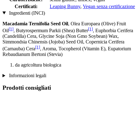
Certificati:
Leaping Bunny
,
Vegan senza certificazione
Ingredienti (INCI)
Macadamia Ternifolia Seed Oil
, Olea Europaea (Olive) Fruit
[1]
[1]
Oil
, Butyrospermum Parkii (Shea) Butter
, Euphorbia Cerifera
(Candelilla) Cera, Glycine Soja (Non Gmo Soybean) Wax,
Simmondsia Chinensis (Jojoba) Seed Oil, Copernicia Cerifera
[1]
(Carnauba) Cera
, Aroma, Tocopherol (Vitamin E), Eupatorium
Rebaudianum Bertoni (Stevia)
da agricoltura biologica
Informazioni legali
Prodotti consigliati