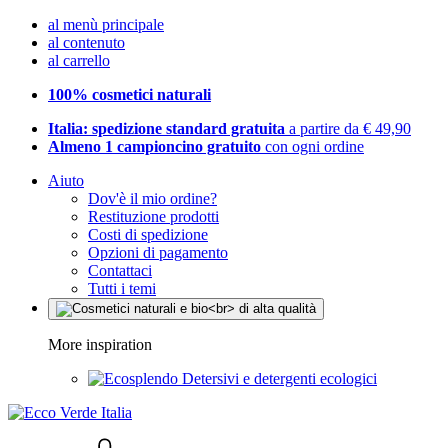
al menù principale
al contenuto
al carrello
100% cosmetici naturali
Italia: spedizione standard gratuita
a partire da € 49,90
Almeno 1 campioncino gratuito
con ogni ordine
Aiuto
Dov'è il mio ordine?
Restituzione prodotti
Costi di spedizione
Opzioni di pagamento
Contattaci
Tutti i temi
More inspiration
Detersivi e detergenti ecologici