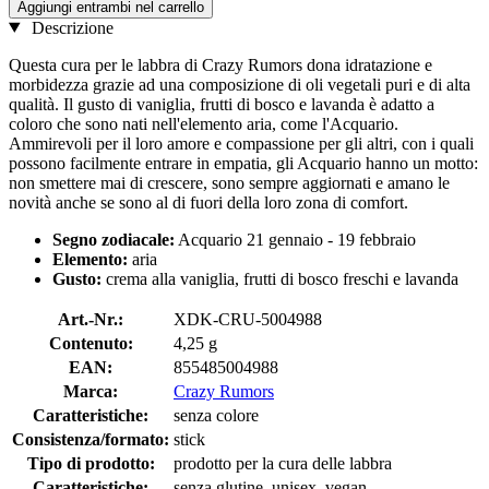
Aggiungi entrambi nel carrello
Descrizione
Questa cura per le labbra di Crazy Rumors dona idratazione e
morbidezza grazie ad una composizione di oli vegetali puri e di alta
qualità. Il gusto di vaniglia, frutti di bosco e lavanda è adatto a
coloro che sono nati nell'elemento aria, come l'Acquario.
Ammirevoli per il loro amore e compassione per gli altri, con i quali
possono facilmente entrare in empatia, gli Acquario hanno un motto:
non smettere mai di crescere, sono sempre aggiornati e amano le
novità anche se sono al di fuori della loro zona di comfort.
Segno zodiacale:
Acquario 21 gennaio - 19 febbraio
Elemento:
aria
Gusto:
crema alla vaniglia, frutti di bosco freschi e lavanda
Art.-Nr.:
XDK-CRU-5004988
Contenuto:
4,25 g
EAN:
855485004988
Marca:
Crazy Rumors
Caratteristiche:
senza colore
Consistenza/formato:
stick
Tipo di prodotto:
prodotto per la cura delle labbra
Caratteristiche:
senza glutine, unisex, vegan