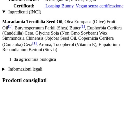
Certificati:
Leaping Bunny
,
Vegan senza certificazione
Ingredienti (INCI)
Macadamia Ternifolia Seed Oil
, Olea Europaea (Olive) Fruit
[1]
[1]
Oil
, Butyrospermum Parkii (Shea) Butter
, Euphorbia Cerifera
(Candelilla) Cera, Glycine Soja (Non Gmo Soybean) Wax,
Simmondsia Chinensis (Jojoba) Seed Oil, Copernicia Cerifera
[1]
(Carnauba) Cera
, Aroma, Tocopherol (Vitamin E), Eupatorium
Rebaudianum Bertoni (Stevia)
da agricoltura biologica
Informazioni legali
Prodotti consigliati