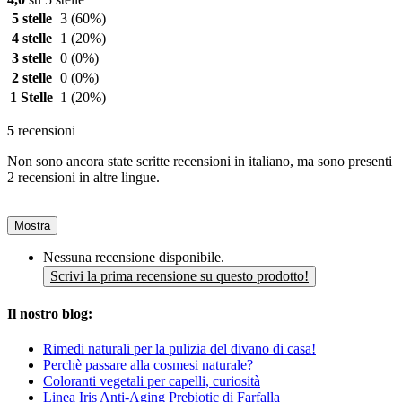
5 stelle
3
(60%)
4 stelle
1
(20%)
3 stelle
0
(0%)
2 stelle
0
(0%)
1 Stelle
1
(20%)
5
recensioni
Non sono ancora state scritte recensioni in italiano, ma sono presenti
2 recensioni in altre lingue.
Mostra
Nessuna recensione disponibile.
Scrivi la prima recensione su questo prodotto!
Il nostro blog:
Rimedi naturali per la pulizia del divano di casa!
Perchè passare alla cosmesi naturale?
Coloranti vegetali per capelli, curiosità
Linea Iris Anti-Aging Prebiotic di Farfalla