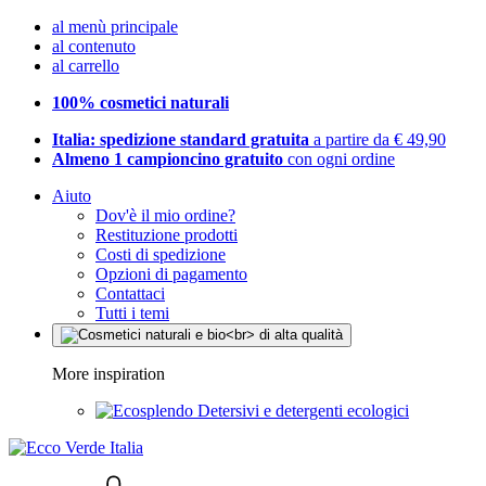
al menù principale
al contenuto
al carrello
100% cosmetici naturali
Italia: spedizione standard gratuita
a partire da € 49,90
Almeno 1 campioncino gratuito
con ogni ordine
Aiuto
Dov'è il mio ordine?
Restituzione prodotti
Costi di spedizione
Opzioni di pagamento
Contattaci
Tutti i temi
More inspiration
Detersivi e detergenti ecologici