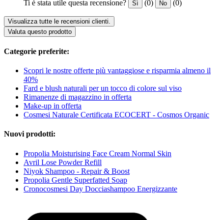
Ti è stata utile questa recensione?
(0)
(0)
Sì
No
Visualizza tutte le recensioni clienti.
Valuta questo prodotto
Categorie preferite:
Scopri le nostre offerte più vantaggiose e risparmia almeno il
40%
Fard e blush naturali per un tocco di colore sul viso
Rimanenze di magazzino in offerta
Make-up in offerta
Cosmesi Naturale Certificata ECOCERT - Cosmos Organic
Nuovi prodotti:
Propolia Moisturising Face Cream Normal Skin
Avril Lose Powder Refill
Niyok Shampoo - Repair & Boost
Propolia Gentle Superfatted Soap
Cronocosmesi Day Docciashampoo Energizzante