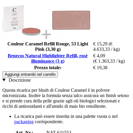
Couleur Caramel Refill Rouge, 53 Light
€ 15,29
(€
Pink (3,30 g)
4.633,33 / kg)
Benecos Natural Highlighter Refill, rosé
€ 4,09
illuminance (3 g)
(€ 1.363,33 / kg)
Prezzo totale:
€ 19,38
Aggiungi entrambi nel carrello
Descrizione
Questa ricarica per blush di Couleur Caramel è in polvere
micronizzata. Inoltre la formula senza talco assicura un finish setoso
e si prende cura della pelle grazie agli oli biologici selezionati e
ricchi di antiossidanti e all'amido di mais bio emolliente.
La ricarica può essere inserita in una palette vuota o nel
packaging
corrispondente.
Art.-Nr.:
NAT-621553