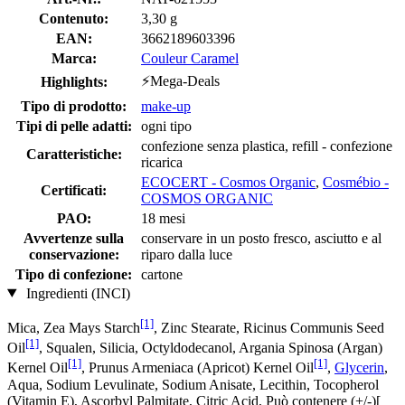
Contenuto:
3,30 g
EAN:
3662189603396
Marca:
Couleur Caramel
⚡Mega-Deals
Highlights:
Tipo di prodotto:
make-up
Tipi di pelle adatti:
ogni tipo
confezione senza plastica, refill - confezione
Caratteristiche:
ricarica
ECOCERT - Cosmos Organic
,
Cosmébio -
Certificati:
COSMOS ORGANIC
PAO:
18 mesi
Avvertenze sulla
conservare in un posto fresco, asciutto e al
conservazione:
riparo dalla luce
Tipo di confezione:
cartone
Ingredienti (INCI)
[1]
Mica, Zea Mays Starch
, Zinc Stearate, Ricinus Communis Seed
[1]
Oil
, Squalen, Silicia, Octyldodecanol, Argania Spinosa (Argan)
[1]
[1]
Kernel Oil
, Prunus Armeniaca (Apricot) Kernel Oil
,
Glycerin
,
Aqua, Sodium Levulinate, Sodium Anisate, Lecithin, Tocopherol
(Vitamin E), Ascorbyl Palmitate, Citric Acid, Può contenere (+/-)[