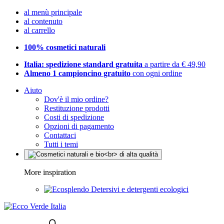
al menù principale
al contenuto
al carrello
100% cosmetici naturali
Italia: spedizione standard gratuita
a partire da € 49,90
Almeno 1 campioncino gratuito
con ogni ordine
Aiuto
Dov'è il mio ordine?
Restituzione prodotti
Costi di spedizione
Opzioni di pagamento
Contattaci
Tutti i temi
More inspiration
Detersivi e detergenti ecologici