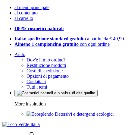
al menù principale
al contenuto
al carrello
100% cosmetici naturali
Italia: spedizione standard gratuita
a partire da € 49,90
Almeno 1 campioncino gratuito
con ogni ordine
Aiuto
Dov'è il mio ordine?
Restituzione prodotti
Costi di spedizione
Opzioni di pagamento
Contattaci
Tutti i temi
More inspiration
Detersivi e detergenti ecologici