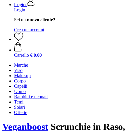
Login
Login
Sei un
nuovo cliente?
Crea un account
Carrello
€ 0,00
Marche
Viso
Make-up
Corpo
Capelli
Uomo
Bambini e neonati
Temi
Solari
Offerte
Veganboost
Scrunchie in Raso,