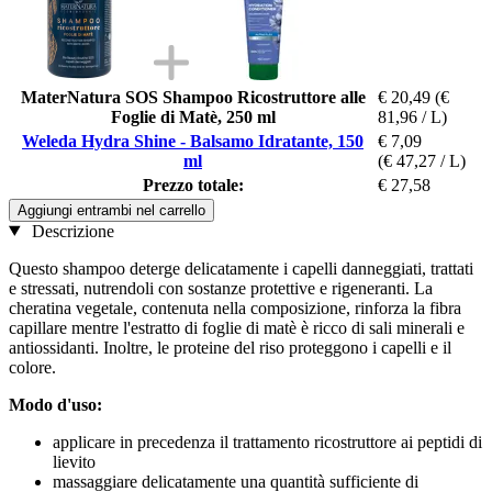
MaterNatura SOS Shampoo Ricostruttore alle
€ 20,49
(€
Foglie di Matè, 250 ml
81,96 / L)
Weleda Hydra Shine - Balsamo Idratante, 150
€ 7,09
ml
(€ 47,27 / L)
Prezzo totale:
€ 27,58
Aggiungi entrambi nel carrello
Descrizione
Questo shampoo deterge delicatamente i capelli danneggiati, trattati
e stressati, nutrendoli con sostanze protettive e rigeneranti. La
cheratina vegetale, contenuta nella composizione, rinforza la fibra
capillare mentre l'estratto di foglie di matè è ricco di sali minerali e
antiossidanti. Inoltre, le proteine del riso proteggono i capelli e il
colore.
Modo d'uso:
applicare in precedenza il trattamento ricostruttore ai peptidi di
lievito
massaggiare delicatamente una quantità sufficiente di