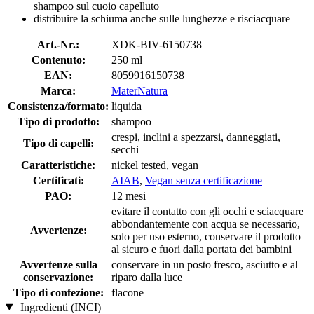
shampoo sul cuoio capelluto
distribuire la schiuma anche sulle lunghezze e risciacquare
Art.-Nr.:
XDK-BIV-6150738
Contenuto:
250 ml
EAN:
8059916150738
Marca:
MaterNatura
Consistenza/formato:
liquida
Tipo di prodotto:
shampoo
crespi, inclini a spezzarsi, danneggiati,
Tipo di capelli:
secchi
Caratteristiche:
nickel tested, vegan
Certificati:
AIAB
,
Vegan senza certificazione
PAO:
12 mesi
evitare il contatto con gli occhi e sciacquare
abbondantemente con acqua se necessario,
Avvertenze:
solo per uso esterno, conservare il prodotto
al sicuro e fuori dalla portata dei bambini
Avvertenze sulla
conservare in un posto fresco, asciutto e al
conservazione:
riparo dalla luce
Tipo di confezione:
flacone
Ingredienti (INCI)