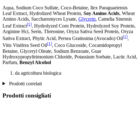
Aqua, Sodium Coco­ Sulfate, Coco-Betaine, Ilex Paraguariensis
Leaf Extract, Hydrolized Wheat Protein,
Soy Amino Acids
, Wheat
Amino Acids, Saccharomyces Lysate,
Glycerin
, Camelia Sinensis
[1]
Leaf Extract
, Hydrolyzed Corn Protein, Hydrolyzed Soy Protein,
Arginine Hci, Serin, Threonine, Oryza Sativa Seed Protein, Oryza
[1]
Sativa Extract, Phytic Acid, Persea Gratissima (Avocado) Oil
,
[1]
Vitis Vinifera Seed Oil
, Coco Glucoside, Cocamidopropyl
Betaine, Glyceryl Oleate, Sodium Benzoate, Guar
Hydroxypropyltrimonium Chloride, Potassium Sorbate, Lactic Acid,
Parfum,
Benzyl Alcohol
da agricoltura biologica
Prodotti correlati
Prodotti consigliati