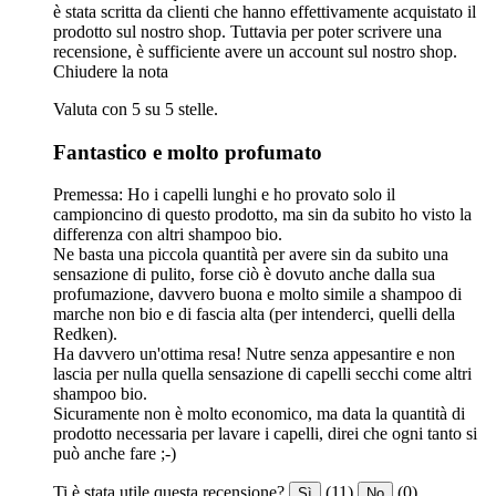
è stata scritta da clienti che hanno effettivamente acquistato il
prodotto sul nostro shop. Tuttavia per poter scrivere una
recensione, è sufficiente avere un account sul nostro shop.
Chiudere la nota
Valuta con 5 su 5 stelle.
Fantastico e molto profumato
Premessa: Ho i capelli lunghi e ho provato solo il
campioncino di questo prodotto, ma sin da subito ho visto la
differenza con altri shampoo bio.
Ne basta una piccola quantità per avere sin da subito una
sensazione di pulito, forse ciò è dovuto anche dalla sua
profumazione, davvero buona e molto simile a shampoo di
marche non bio e di fascia alta (per intenderci, quelli della
Redken).
Ha davvero un'ottima resa! Nutre senza appesantire e non
lascia per nulla quella sensazione di capelli secchi come altri
shampoo bio.
Sicuramente non è molto economico, ma data la quantità di
prodotto necessaria per lavare i capelli, direi che ogni tanto si
può anche fare ;-)
Ti è stata utile questa recensione?
(11)
(0)
Sì
No