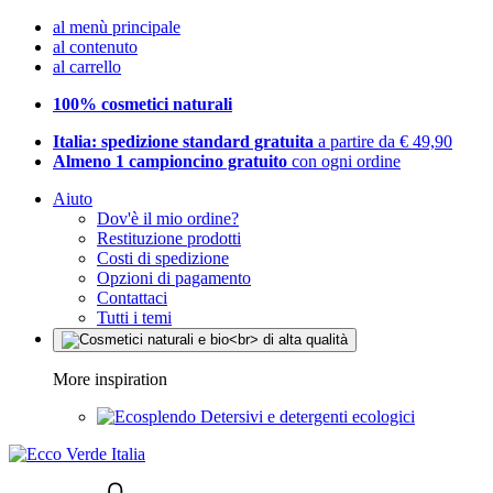
al menù principale
al contenuto
al carrello
100% cosmetici naturali
Italia: spedizione standard gratuita
a partire da € 49,90
Almeno 1 campioncino gratuito
con ogni ordine
Aiuto
Dov'è il mio ordine?
Restituzione prodotti
Costi di spedizione
Opzioni di pagamento
Contattaci
Tutti i temi
More inspiration
Detersivi e detergenti ecologici