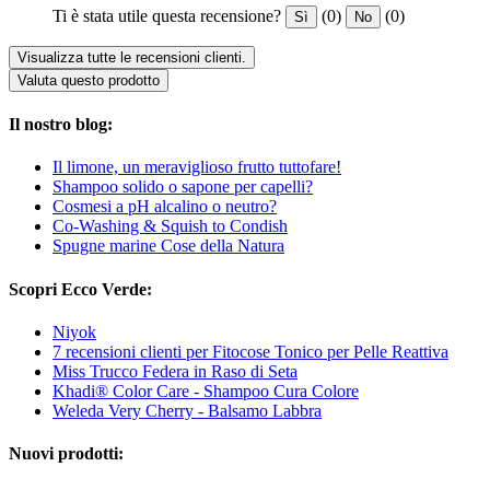
Ti è stata utile questa recensione?
(0)
(0)
Sì
No
Visualizza tutte le recensioni clienti.
Valuta questo prodotto
Il nostro blog:
Il limone, un meraviglioso frutto tuttofare!
Shampoo solido o sapone per capelli?
Cosmesi a pH alcalino o neutro?
Co-Washing & Squish to Condish
Spugne marine Cose della Natura
Scopri Ecco Verde:
Niyok
7 recensioni clienti per Fitocose Tonico per Pelle Reattiva
Miss Trucco Federa in Raso di Seta
Khadi® Color Care - Shampoo Cura Colore
Weleda Very Cherry - Balsamo Labbra
Nuovi prodotti: