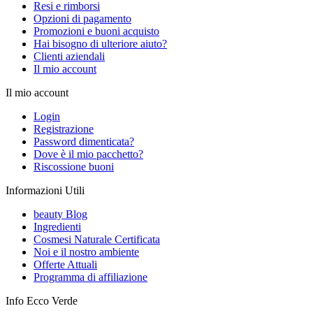
Resi e rimborsi
Opzioni di pagamento
Promozioni e buoni acquisto
Hai bisogno di ulteriore aiuto?
Clienti aziendali
Il mio account
Il mio account
Login
Registrazione
Password dimenticata?
Dove è il mio pacchetto?
Riscossione buoni
Informazioni Utili
beauty Blog
Ingredienti
Cosmesi Naturale Certificata
Noi e il nostro ambiente
Offerte Attuali
Programma di affiliazione
Info Ecco Verde