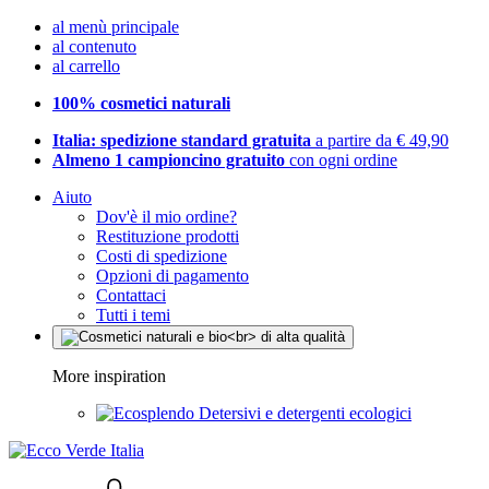
al menù principale
al contenuto
al carrello
100% cosmetici naturali
Italia: spedizione standard gratuita
a partire da € 49,90
Almeno 1 campioncino gratuito
con ogni ordine
Aiuto
Dov'è il mio ordine?
Restituzione prodotti
Costi di spedizione
Opzioni di pagamento
Contattaci
Tutti i temi
More inspiration
Detersivi e detergenti ecologici