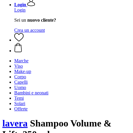
Login
Login
Sei un
nuovo cliente?
Crea un account
Marche
Viso
Make-up
Corpo
Capelli
Uomo
Bambini e neonati
Temi
Solari
Offerte
lavera
Shampoo Volume &