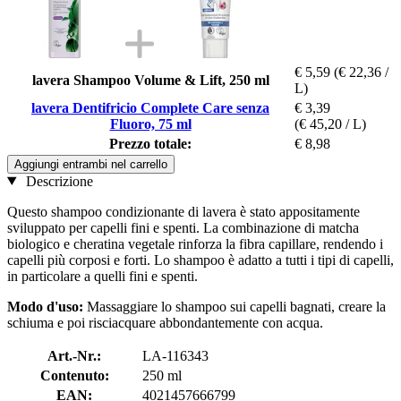
€ 5,59
(€ 22,36 /
lavera Shampoo Volume & Lift, 250 ml
L)
lavera Dentifricio Complete Care senza
€ 3,39
Fluoro, 75 ml
(€ 45,20 / L)
Prezzo totale:
€ 8,98
Aggiungi entrambi nel carrello
Descrizione
Questo shampoo condizionante di lavera è stato appositamente
sviluppato per capelli fini e spenti. La combinazione di matcha
biologico e cheratina vegetale rinforza la fibra capillare, rendendo i
capelli più corposi e forti. Lo shampoo è adatto a tutti i tipi di capelli,
in particolare a quelli fini e spenti.
Modo d'uso:
Massaggiare lo shampoo sui capelli bagnati, creare la
schiuma e poi risciacquare abbondantemente con acqua.
Art.-Nr.:
LA-116343
Contenuto:
250 ml
EAN:
4021457666799