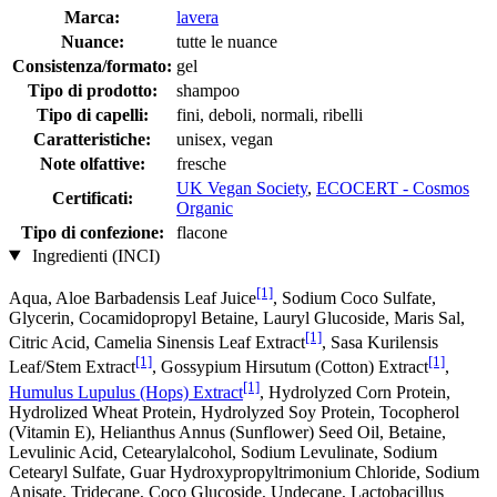
Marca:
lavera
Nuance:
tutte le nuance
Consistenza/formato:
gel
Tipo di prodotto:
shampoo
Tipo di capelli:
fini, deboli, normali, ribelli
Caratteristiche:
unisex, vegan
Note olfattive:
fresche
UK Vegan Society
,
ECOCERT - Cosmos
Certificati:
Organic
Tipo di confezione:
flacone
Ingredienti (INCI)
[1]
Aqua, Aloe Barbadensis Leaf Juice
, Sodium Coco­ Sulfate,
Glycerin, Cocamidopropyl Betaine, Lauryl Glucoside, Maris Sal,
[1]
Citric Acid, Camelia Sinensis Leaf Extract
, Sasa Kurilensis
[1]
[1]
Leaf/Stem Extract
, Gossypium Hirsutum (Cotton) Extract
,
[1]
Humulus Lupulus (Hops) Extract
, Hydrolyzed Corn Protein,
Hydrolized Wheat Protein, Hydrolyzed Soy Protein, Tocopherol
(Vitamin E), Helianthus Annus (Sunflower) Seed Oil, Betaine,
Levulinic Acid, Cetearylalcohol, Sodium Levulinate, Sodium
Cetearyl Sulfate, Guar Hydroxypropyltrimonium Chloride, Sodium
Anisate, Tridecane, Coco Glucoside, Undecane, Lactobacillus