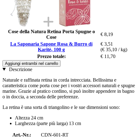
Cose della Natura Retina Porta Spugne o
€ 8,19
Cose
La Saponaria Sapone Rosa & Burro di
€ 3,51
Karitè, 100 g
(€ 35,10 / kg)
Prezzo totale:
€ 11,70
Aggiungi entrambi nel carrello
Descrizione
Naturale e raffinata retina in corda intrecciata. Bellissima e
caratteristica come porta cose per i vostri accessori naturali e spugne
marine. Grazie al pratico cordino, si può inoltre appendere in bagno
o in doccia, a seconda delle preferenze.
La retina è una sorta di triangolino e le sue dimensioni sono:
Altezza 24 cm
Larghezza (parte più larga) 13 cm
Art.-Nr.:
CDN-601-RT