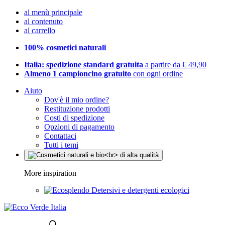
al menù principale
al contenuto
al carrello
100% cosmetici naturali
Italia: spedizione standard gratuita
a partire da € 49,90
Almeno 1 campioncino gratuito
con ogni ordine
Aiuto
Dov'è il mio ordine?
Restituzione prodotti
Costi di spedizione
Opzioni di pagamento
Contattaci
Tutti i temi
More inspiration
Detersivi e detergenti ecologici