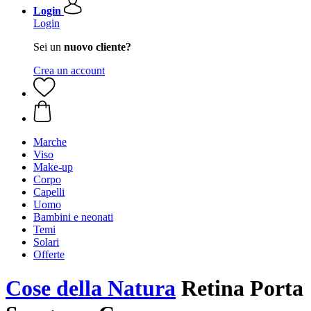
Login
Login
Sei un
nuovo cliente?
Crea un account
Marche
Viso
Make-up
Corpo
Capelli
Uomo
Bambini e neonati
Temi
Solari
Offerte
Cose della Natura
Retina Porta