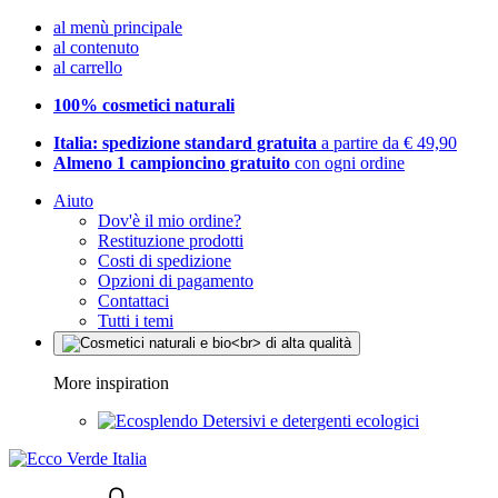
al menù principale
al contenuto
al carrello
100% cosmetici naturali
Italia: spedizione standard gratuita
a partire da € 49,90
Almeno 1 campioncino gratuito
con ogni ordine
Aiuto
Dov'è il mio ordine?
Restituzione prodotti
Costi di spedizione
Opzioni di pagamento
Contattaci
Tutti i temi
More inspiration
Detersivi e detergenti ecologici