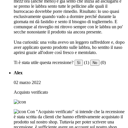
mezz'ora (anche meno) e già sento che inizia ad asciugarsi e
se premo le labbra sento tutte le pellicine alle quali il
burrocacao dovrebbe porre rimedio. Risultato: lo uso quasi
esclusivamente quando vado a dormire perché durante la
giornata mi dà fastidio e sento il bisogno di togliermelo. E
comunque al risveglio mi ritrovo sempre con le labbra un po'
secche nonostante il prodotto sia ancora presente.
Una curiosità: una volta avevo un leggero raffreddore e, dopo
aver applicato questo prodotto sulle labbra, ho sentito il naso
aprirsi grazie all'odore così fresco e mentolato.
Ti è stata utile questa recensione?
(1)
(0)
Sì
No
Alex
02 marzo 2022
Acquisto verificato
Con "Acquisto verificato" si intende che la recensione
è stata scritta da clienti che hanno effettivamente acquistato il
prodotto sul nostro shop. Tuttavia per poter scrivere una
recensione, è sufficiente avere un account sul nostro shop.