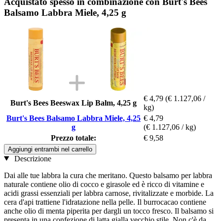
Acquistato spesso in combinazione con Burt's Bees
Balsamo Labbra Miele, 4,25 g
€ 4,79
(€ 1.127,06 /
Burt's Bees Beeswax Lip Balm, 4,25 g
kg)
Burt's Bees Balsamo Labbra Miele, 4,25
€ 4,79
g
(€ 1.127,06 / kg)
Prezzo totale:
€ 9,58
Aggiungi entrambi nel carrello
Descrizione
Dai alle tue labbra la cura che meritano. Questo balsamo per labbra
naturale contiene olio di cocco e girasole ed è ricco di vitamine e
acidi grassi essenziali per labbra carnose, rivitalizzate e morbide. La
cera d'api trattiene l'idratazione nella pelle. Il burrocacao contiene
anche olio di menta piperita per dargli un tocco fresco. Il balsamo si
presenta in una confezione di latta gialla vecchio stile. Non c'è da