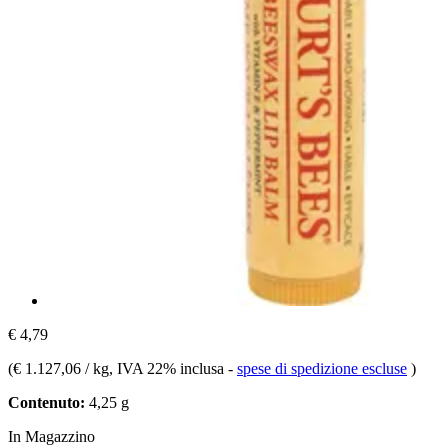
€ 4,79
(
€ 1.127,06 / kg
, IVA 22% inclusa
-
spese di spedizione escluse
)
Contenuto:
4,25 g
In Magazzino