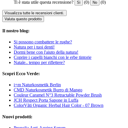
Ti è stata utile questa recensione?
(0)
(0)
Sì
No
Visualizza tutte le recensioni clienti.
Valuta questo prodotto
Il nostro blog:
Si possono combattere le rughe?
Natura per i tuoi denti!
Dormi bene con l'aiuto della natura!
Coprire i capelli bianchi con le erbe tintorie
Natale.. tempo per riflettere?
Scopri Ecco Verde:
i+m Naturkosmetik Berlin
CMD Naturkosmetik Burro di Mango
Couleur Caramel N°3 Retractable Powder Brush
JCH Respect Porta Sapone in Luffa
ColorVãti Organic Herbal Hair Color - 07 Brown
Nuovi prodotti:
Propolia Anti-Ageing Serum