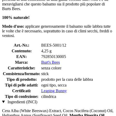
meravigliarsi che questo balsamo sia il prodotto più popolare di
Burts Bees.
100% naturale!
Modo d'uso:
applicare generosamente il balsamo sulle labbra tutte
le volte che è necessario, soprattutto in caso di climi secchi, freddi o
ventosi.
Art.-Nr.:
BEES-5001/12
Contenuto:
4,25 g
EAN:
792850130005
Marca:
Burt's Bees
Caratteristiche:
senza colore
Consistenza/formato:
stick
Tipo di prodotto:
prodotto per la cura delle labbra
Tipi di pelle adatti:
ogni tipo, secca
Certificati:
Leaping Bunny
Tipo di confezione:
cilindrica
Ingredienti (INCI)
Cera Alba (White Beeswax) Extract, Cocos Nucifera (Coconut) Oil,
Helianthus Annus (Sunflower) Seed Oil,
Mentha Piperita Oil
,