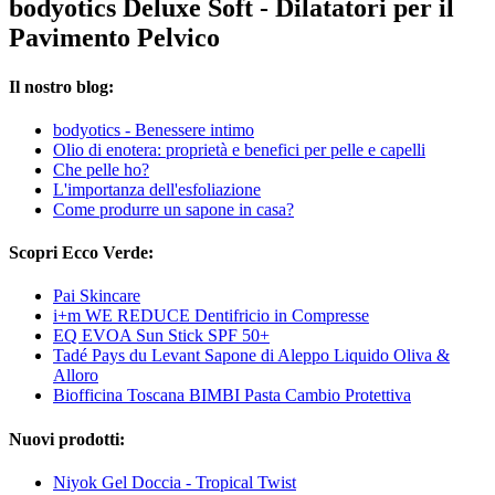
bodyotics Deluxe Soft - Dilatatori per il
Pavimento Pelvico
Il nostro blog:
bodyotics - Benessere intimo
Olio di enotera: proprietà e benefici per pelle e capelli
Che pelle ho?
L'importanza dell'esfoliazione
Come produrre un sapone in casa?
Scopri Ecco Verde:
Pai Skincare
i+m WE REDUCE Dentifricio in Compresse
EQ EVOA Sun Stick SPF 50+
Tadé Pays du Levant Sapone di Aleppo Liquido Oliva &
Alloro
Biofficina Toscana BIMBI Pasta Cambio Protettiva
Nuovi prodotti:
Niyok Gel Doccia - Tropical Twist