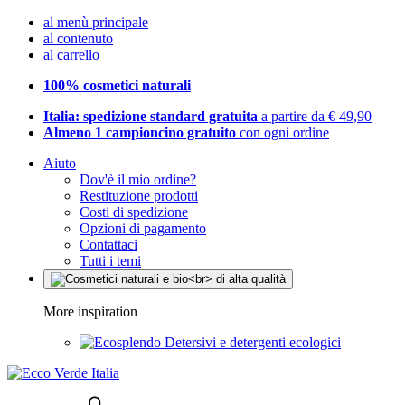
al menù principale
al contenuto
al carrello
100% cosmetici naturali
Italia: spedizione standard gratuita
a partire da € 49,90
Almeno 1 campioncino gratuito
con ogni ordine
Aiuto
Dov'è il mio ordine?
Restituzione prodotti
Costi di spedizione
Opzioni di pagamento
Contattaci
Tutti i temi
More inspiration
Detersivi e detergenti ecologici