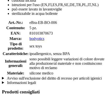
custodia inclusa
istruzioni per l'uso (EN,FI,ES,FR,SE,DE,TR,PL,IT,NL)
può essere lavato in lavastoviglie
sterilizzabile in acqua bollente
Art.-Nr.:
eBra-EB-BO-006
Contenuto:
5 pz.
EAN:
810103870673
Marca:
bodyotics
Tipo di
sex toys
prodotto:
Caratteristiche:
ipoallergenico, senza BPA
sono possibili leggere variazioni di colore dovute
Informazioni
alla produzione/al materiale e non costituiscono
generali:
motivo di reclamo
Materiale:
silicone medico
Avviso sull'esclusione del diritto di recesso per articoli igienici
Informazioni legali
Prodotti consigliati