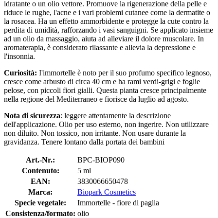
idratante o un olio vettore. Promuove la rigenerazione della pelle e
riduce le rughe, l'acne e i vari problemi cutanee come la dermatite o
la rosacea. Ha un effetto ammorbidente e protegge la cute contro la
perdita di umidità, rafforzando i vasi sanguigni. Se applicato insieme
ad un olio da massaggio, aiuta ad alleviare il dolore muscolare. In
aromaterapia, è considerato rilassante e allevia la depressione e
l'insonnia.
Curiosità:
I'immortelle è noto per il suo profumo specifico legnoso,
cresce come arbusto di circa 40 cm e ha rami verdi-grigi e foglie
pelose, con piccoli fiori gialli. Questa pianta cresce principalmente
nella regione del Mediterraneo e fiorisce da luglio ad agosto.
Nota di sicurezza
: leggere attentamente la descrizione
dell'applicazione. Olio per uso esterno, non ingerire. Non utilizzare
non diluito. Non tossico, non irritante. Non usare durante la
gravidanza. Tenere lontano dalla portata dei bambini
Art.-Nr.:
BPC-BIOP090
Contenuto:
5 ml
EAN:
3830066650478
Marca:
Biopark Cosmetics
Specie vegetale:
Immortelle - fiore di paglia
Consistenza/formato:
olio