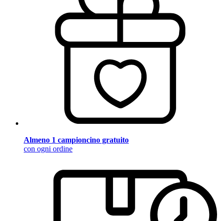
Almeno 1 campioncino gratuito
con ogni ordine