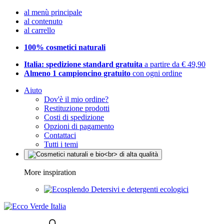
al menù principale
al contenuto
al carrello
100% cosmetici naturali
Italia: spedizione standard gratuita
a partire da € 49,90
Almeno 1 campioncino gratuito
con ogni ordine
Aiuto
Dov'è il mio ordine?
Restituzione prodotti
Costi di spedizione
Opzioni di pagamento
Contattaci
Tutti i temi
More inspiration
Detersivi e detergenti ecologici