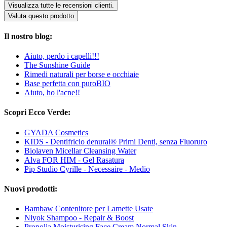
Visualizza tutte le recensioni clienti.
Valuta questo prodotto
Il nostro blog:
Aiuto, perdo i capelli!!!
The Sunshine Guide
Rimedi naturali per borse e occhiaie
Base perfetta con puroBIO
Aiuto, ho l'acne!!
Scopri Ecco Verde:
GYADA Cosmetics
KIDS - Dentifricio denural® Primi Denti, senza Fluoruro
Biolaven Micellar Cleansing Water
Alva FOR HIM - Gel Rasatura
Pip Studio Cyrille - Necessaire - Medio
Nuovi prodotti:
Bambaw Contenitore per Lamette Usate
Niyok Shampoo - Repair & Boost
Propolia Moisturising Face Cream Normal Skin