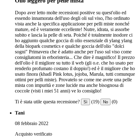
Olio leggero per pelle mista
Dopo aver letto molte recensioni positive su quest'olio ed
essendo innamorata dell'uso degli oli sul viso, l'ho ordinato
vista anche la specifica applicazione per pelli miste nonché
mature, ed è veramente eccellente! Nutre, idrata, si assorbe
subito e lascia la pelle di seta. Poiché è totalmente inodore ci
ho aggiunto qualche goccia di olio essenziale di ylang ylang
della biopark cosmetics e qualche goccia dell'olio "dolci
sogni" Primavera che è adatto anche per l'uso sul viso come
consigliatomi in erboristeria... Che dire è magnifico! Il prezzo
dell'olio è il migliore su tutto il web (gli o.e. che ho usato per
renderlo profumato costano il doppio!) ed è il migliore che ho
usato finora (khadì Pink lotus, jojoba, Marula, tutti comunque
ottimi per pelli miste). Provatelo se come me avete una pelle
mista con impurità e zone lucide ma anche bisognosa di
coccole (visti i miei 51 anni) ve lo consiglio!
Ti è stata utile questa recensione?
(19)
(0)
Sì
No
Tani
08 febbraio 2022
Acquisto verificato