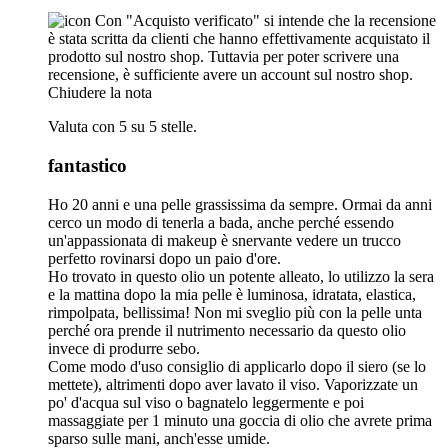
Con "Acquisto verificato" si intende che la recensione
è stata scritta da clienti che hanno effettivamente acquistato il
prodotto sul nostro shop. Tuttavia per poter scrivere una
recensione, è sufficiente avere un account sul nostro shop.
Chiudere la nota
Valuta con 5 su 5 stelle.
fantastico
Ho 20 anni e una pelle grassissima da sempre. Ormai da anni
cerco un modo di tenerla a bada, anche perché essendo
un'appassionata di makeup è snervante vedere un trucco
perfetto rovinarsi dopo un paio d'ore.
Ho trovato in questo olio un potente alleato, lo utilizzo la sera
e la mattina dopo la mia pelle è luminosa, idratata, elastica,
rimpolpata, bellissima! Non mi sveglio più con la pelle unta
perché ora prende il nutrimento necessario da questo olio
invece di produrre sebo.
Come modo d'uso consiglio di applicarlo dopo il siero (se lo
mettete), altrimenti dopo aver lavato il viso. Vaporizzate un
po' d'acqua sul viso o bagnatelo leggermente e poi
massaggiate per 1 minuto una goccia di olio che avrete prima
sparso sulle mani, anch'esse umide.