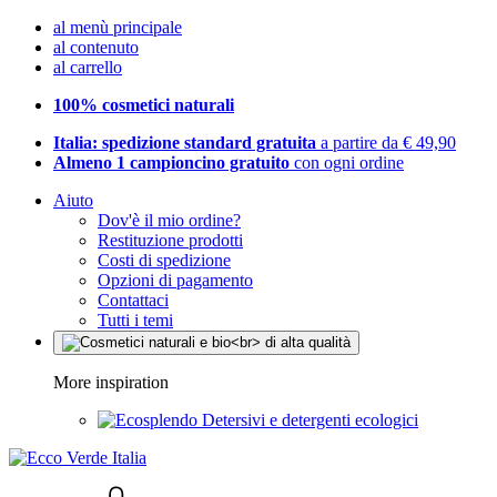
al menù principale
al contenuto
al carrello
100% cosmetici naturali
Italia: spedizione standard gratuita
a partire da € 49,90
Almeno 1 campioncino gratuito
con ogni ordine
Aiuto
Dov'è il mio ordine?
Restituzione prodotti
Costi di spedizione
Opzioni di pagamento
Contattaci
Tutti i temi
More inspiration
Detersivi e detergenti ecologici