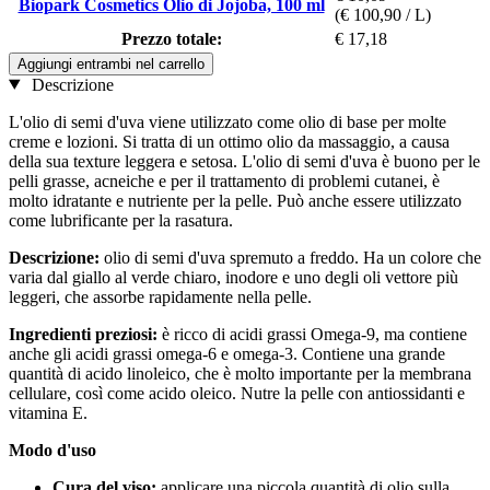
Biopark Cosmetics Olio di Jojoba, 100 ml
(€ 100,90 / L)
Prezzo totale:
€ 17,18
Aggiungi entrambi nel carrello
Descrizione
L'olio di semi d'uva viene utilizzato come olio di base per molte
creme e lozioni. Si tratta di un ottimo olio da massaggio, a causa
della sua texture leggera e setosa. L'olio di semi d'uva è buono per le
pelli grasse, acneiche e per il trattamento di problemi cutanei, è
molto idratante e nutriente per la pelle. Può anche essere utilizzato
come lubrificante per la rasatura.
Descrizione:
olio di semi d'uva spremuto a freddo. Ha un colore che
varia dal giallo al verde chiaro, inodore e uno degli oli vettore più
leggeri, che assorbe rapidamente nella pelle.
Ingredienti preziosi:
è ricco di acidi grassi Omega-9, ma contiene
anche gli acidi grassi omega-6 e omega-3. Contiene una grande
quantità di acido linoleico, che è molto importante per la membrana
cellulare, così come acido oleico. Nutre la pelle con antiossidanti e
vitamina E.
Modo d'uso
Cura del viso:
applicare una piccola quantità di olio sulla