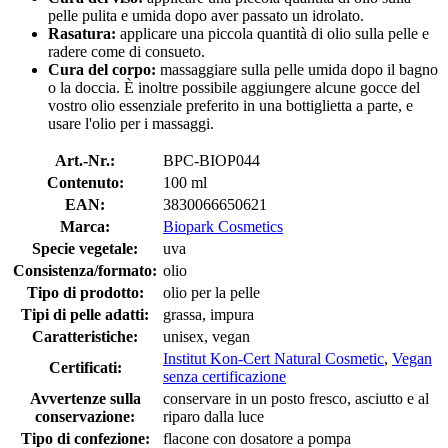
pelle pulita e umida dopo aver passato un idrolato.
Rasatura:
applicare una piccola quantità di olio sulla pelle e
radere come di consueto.
Cura del corpo:
massaggiare sulla pelle umida dopo il bagno
o la doccia. È inoltre possibile aggiungere alcune gocce del
vostro olio essenziale preferito in una bottiglietta a parte, e
usare l'olio per i massaggi.
Art.-Nr.:
BPC-BIOP044
Contenuto:
100 ml
EAN:
3830066650621
Marca:
Biopark Cosmetics
Specie vegetale:
uva
Consistenza/formato:
olio
Tipo di prodotto:
olio per la pelle
Tipi di pelle adatti:
grassa, impura
Caratteristiche:
unisex, vegan
Institut Kon-Cert Natural Cosmetic
,
Vegan
Certificati:
senza certificazione
Avvertenze sulla
conservare in un posto fresco, asciutto e al
conservazione:
riparo dalla luce
Tipo di confezione:
flacone con dosatore a pompa