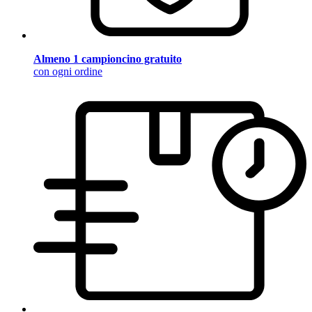
Almeno 1 campioncino gratuito
con ogni ordine