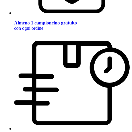
Almeno 1 campioncino gratuito
con ogni ordine