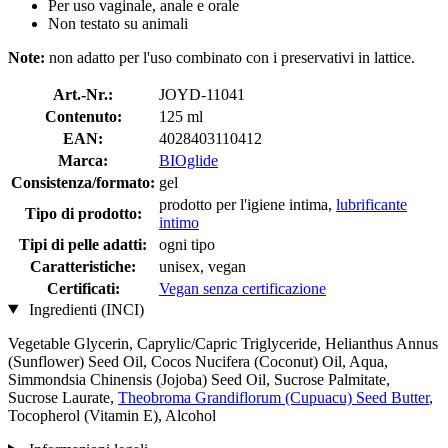
Per uso vaginale, anale e orale
Non testato su animali
Note:
non adatto per l'uso combinato con i preservativi in lattice.
Art.-Nr.:
JOYD-11041
Contenuto:
125 ml
EAN:
4028403110412
Marca:
BIOglide
Consistenza/formato:
gel
prodotto per l'igiene intima,
lubrificante
Tipo di prodotto:
intimo
Tipi di pelle adatti:
ogni tipo
Caratteristiche:
unisex, vegan
Certificati:
Vegan senza certificazione
Ingredienti (INCI)
Vegetable Glycerin, Caprylic/Capric Triglyceride, Helianthus Annus
(Sunflower) Seed Oil, Cocos Nucifera (Coconut) Oil, Aqua,
Simmondsia Chinensis (Jojoba) Seed Oil, Sucrose Palmitate,
Sucrose Laurate,
Theobroma Grandiflorum (Cupuacu) Seed Butter
,
Tocopherol (Vitamin E), Alcohol