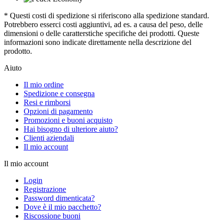
* Questi costi di spedizione si riferiscono alla spedizione standard.
Potrebbero esserci costi aggiuntivi, ad es. a causa del peso, delle
dimensioni o delle caratterstiche specifiche dei prodotti. Queste
informazioni sono indicate direttamente nella descrizione del
prodotto.
Aiuto
Il mio ordine
Spedizione e consegna
Resi e rimborsi
Opzioni di pagamento
Promozioni e buoni acquisto
Hai bisogno di ulteriore aiuto?
Clienti aziendali
Il mio account
Il mio account
Login
Registrazione
Password dimenticata?
Dove è il mio pacchetto?
Riscossione buoni