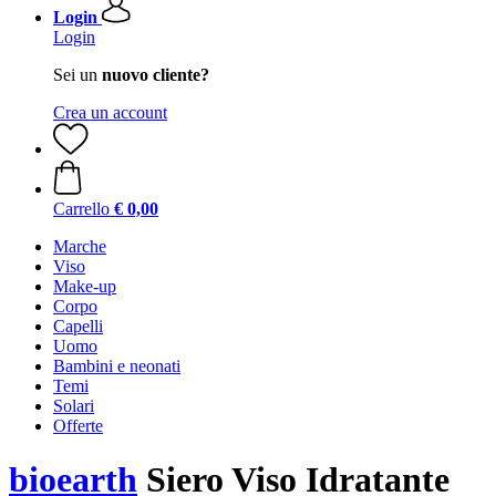
Login
Login
Sei un
nuovo cliente?
Crea un account
Carrello
€ 0,00
Marche
Viso
Make-up
Corpo
Capelli
Uomo
Bambini e neonati
Temi
Solari
Offerte
bioearth
Siero Viso Idratante