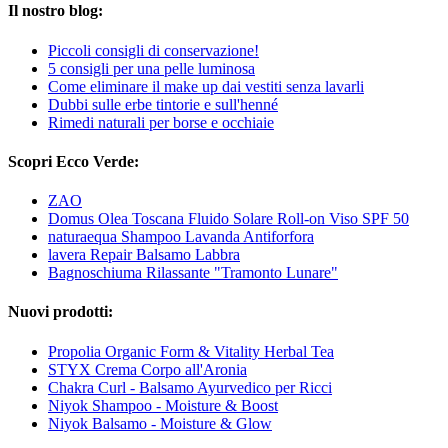
Il nostro blog:
Piccoli consigli di conservazione!
5 consigli per una pelle luminosa
Come eliminare il make up dai vestiti senza lavarli
Dubbi sulle erbe tintorie e sull'henné
Rimedi naturali per borse e occhiaie
Scopri Ecco Verde:
ZAO
Domus Olea Toscana Fluido Solare Roll-on Viso SPF 50
naturaequa Shampoo Lavanda Antiforfora
lavera Repair Balsamo Labbra
Bagnoschiuma Rilassante "Tramonto Lunare"
Nuovi prodotti:
Propolia Organic Form & Vitality Herbal Tea
STYX Crema Corpo all'Aronia
Chakra Curl - Balsamo Ayurvedico per Ricci
Niyok Shampoo - Moisture & Boost
Niyok Balsamo - Moisture & Glow