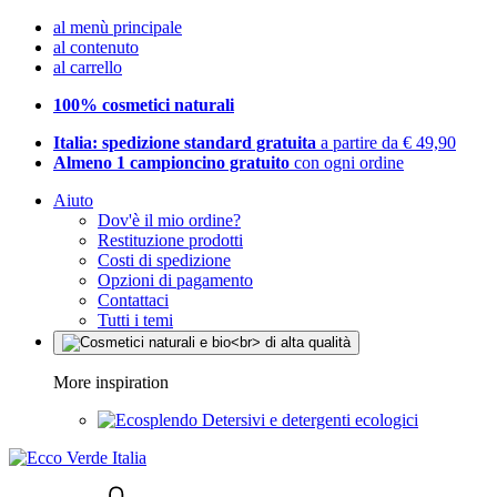
al menù principale
al contenuto
al carrello
100% cosmetici naturali
Italia: spedizione standard gratuita
a partire da € 49,90
Almeno 1 campioncino gratuito
con ogni ordine
Aiuto
Dov'è il mio ordine?
Restituzione prodotti
Costi di spedizione
Opzioni di pagamento
Contattaci
Tutti i temi
More inspiration
Detersivi e detergenti ecologici