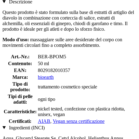
Descrizione
Questo prodotto è stato formulato sulla base di estratti di artiglio del
diavolo in combinazione con corteccia di salice, estratti di
alchemilla, oli essenziali di ginepro, chiodi di garofano e timo. Il
prodotto è ideale per gli atleti e dopo lo sforzo fisico.
Modo d'uso:
massaggiare sulle aree desiderate del corpo con
movimenti circolari fino a completo assorbimento.
Art.-Nr.:
BER-BPOM5
Contenuto:
50 ml
EAN:
8029182010357
Marca:
bioearth
Tipo di
trattamento cosmetico speciale
prodotto:
Tipi di pelle
ogni tipo
adatti:
nickel tested, confezione con plastica ridotta,
Caratteristiche:
unisex, vegan
Certificati:
AIAB
,
Vegan senza certificazione
Ingredienti (INCI)
Aqua, Glyceryl Stearate Se, Cetyl Alcohol, Helianthus Annus