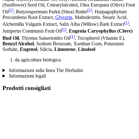
(Sunflower) Seed Oil, Cetearylalcohol, Olea Europaea (Olive) Fruit
[1]
[1]
Oil
, Butyrospermum Parkii (Shea) Butter
, Harpagophytum
Procumbens Root Extract,
Glycerin
, Maltodextrin, Stearic Acid,
[1]
Alchemilla Vulgaris Extract, Salix Alba (Willow) Bark Extract
,
[1]
Juniperus Communis Fruit Oil
,
Eugenia Caryophyllus (Clove)
[1]
Bud Oil
, Thymus Satureioides Oil
, Tocopherol (Vitamin E),
Benzyl Alcohol
, Sodium Benzoate, Xanthan Gum, Potassium
Sorbate,
Eugenol
, Silicia,
Limonene
,
Linalool
da agricoltura biologica
Informazioni sulla linea The Herbalist
Informazioni legali
Prodotti consigliati