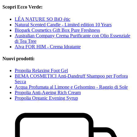
Scopri Ecco Verde:
LÉA NATURE SO BiO étic
Natural Scented Candle - Limited edition 10 Years
Biopark Cosmetics Gift Box Pure Freshness
Australian Company Crema Purificante con Olio Essenziale
di Tea Tree
Alva FOR HIM - Crema Idratante
Nuovi prodotti:
Propolia Relaxing Foot Gel
BEMA COSMETICI Anti-Dandruff Shampoo per Forfora
Secca
Acqua Profumata al Limone e Gelsomino - Raggio di Sole
Propolia Anti-Ageing Rich Cream
Propolia Organic Evening Syrup