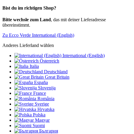
Bist du im richtigen Shop?
Bitte wechsle zum Land
, das mit deiner Lieferadresse
übereinstimmt.
Zu Ecco Verde International (English)
Anderes Lieferland wählen
International (English)
Österreich
Italia
Deutschland
Great Britain
España
Slovenija
France
România
Sverige
Hrvatska
Polska
Magyar
Suomi
България