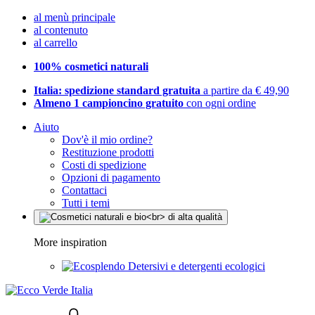
al menù principale
al contenuto
al carrello
100% cosmetici naturali
Italia: spedizione standard gratuita
a partire da € 49,90
Almeno 1 campioncino gratuito
con ogni ordine
Aiuto
Dov'è il mio ordine?
Restituzione prodotti
Costi di spedizione
Opzioni di pagamento
Contattaci
Tutti i temi
More inspiration
Detersivi e detergenti ecologici