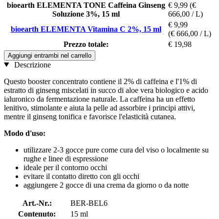
bioearth ELEMENTA TONE Caffeina Ginseng
€ 9,99
(€
Soluzione 3%, 15 ml
666,00 / L)
€ 9,99
bioearth ELEMENTA Vitamina C 2%, 15 ml
(€ 666,00 / L)
Prezzo totale:
€ 19,98
Aggiungi entrambi nel carrello
Descrizione
Questo booster concentrato contiene il 2% di caffeina e l'1% di
estratto di ginseng miscelati in succo di aloe vera biologico e acido
ialuronico da fermentazione naturale. La caffeina ha un effetto
lenitivo, stimolante e aiuta la pelle ad assorbire i principi attivi,
mentre il ginseng tonifica e favorisce l'elasticità cutanea.
Modo d'uso:
utilizzare 2-3 gocce pure come cura del viso o localmente su
rughe e linee di espressione
ideale per il contorno occhi
evitare il contatto diretto con gli occhi
aggiungere 2 gocce di una crema da giorno o da notte
Art.-Nr.:
BER-BEL6
Contenuto:
15 ml