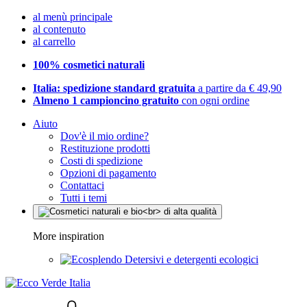
al menù principale
al contenuto
al carrello
100% cosmetici naturali
Italia: spedizione standard gratuita
a partire da € 49,90
Almeno 1 campioncino gratuito
con ogni ordine
Aiuto
Dov'è il mio ordine?
Restituzione prodotti
Costi di spedizione
Opzioni di pagamento
Contattaci
Tutti i temi
More inspiration
Detersivi e detergenti ecologici