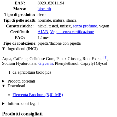
EAN:
8029182011194
Marca:
bioearth
Tipo di prodotto:
siero
Tipi di pelle adatti:
normale, matura, stanca
Caratteristiche:
nickel tested, unisex,
senza profumo
, vegan
Certificati:
AIAB
,
Vegan senza certificazione
PAO:
12 mesi
Tipo di confezione:
pipetta/flacone con pipetta
Ingredienti (INCI)
[1]
Aqua, Caffeine, Cellulose Gum, Panax Ginseng Root Extract
,
Sodium Hyaluronate,
Glycerin
, Phenylethanol, Caprylyl Glycol
da agricoltura biologica
Prodotti correlati
Download
Elementa Brochure
(5,61 MB)
Informazioni legali
Prodotti consigliati