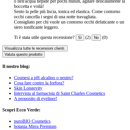
o nell'acqua tiepide per pochi minuti, agitare delicatamente la
boccetta e voilà!
Sento la pelle più liscia, tonica ed elastica. Come contorno
occhi cancella i segni di una notte travagliata.
Consigliato per chi vuole un contorno occhi defaticante o un
siero tonificante leggero.
Ti è stata utile questa recensione?
(2)
(0)
Sì
No
Visualizza tutte le recensioni clienti.
Valuta questo prodotto
Il nostro blog:
Cosmesi a pH alcalino o neutro?
Cosa fare contro la forfora?
Skin Longevity
Intervista al farmacista di Saint Charles Cosmetics
A proposito di eyeliner!
Scopri Ecco Verde:
puroBIO Cosmetics
botania Mirra Premium