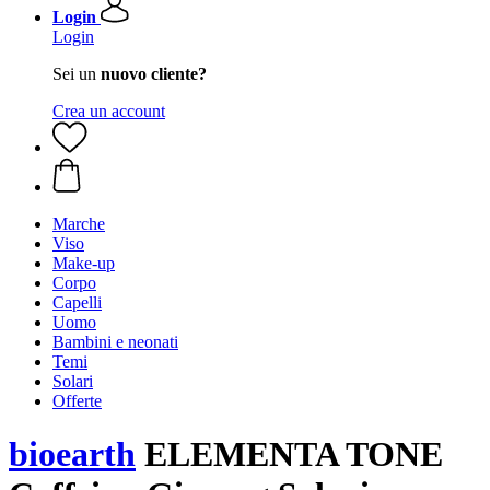
Login
Login
Sei un
nuovo cliente?
Crea un account
Marche
Viso
Make-up
Corpo
Capelli
Uomo
Bambini e neonati
Temi
Solari
Offerte
bioearth
ELEMENTA TONE