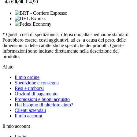
da € 0,00
€ 4,90
* Questi costi di spedizione si riferiscono alla spedizione standard.
Potrebbero esserci costi aggiuntivi, ad es. a causa del peso, delle
dimensioni o delle caratterstiche specifiche dei prodotti. Queste
informazioni sono indicate direttamente nella descrizione del
prodotto.
Aiuto
Il mio ordine
Spedizione e consegna
Resi e rimborsi
Opzioni di pagamento
Promozioni e buoni acquisto
Hai bisogno di ulteriore aiuto?
Clienti aziendali
Il mio account
Il mio account
Login