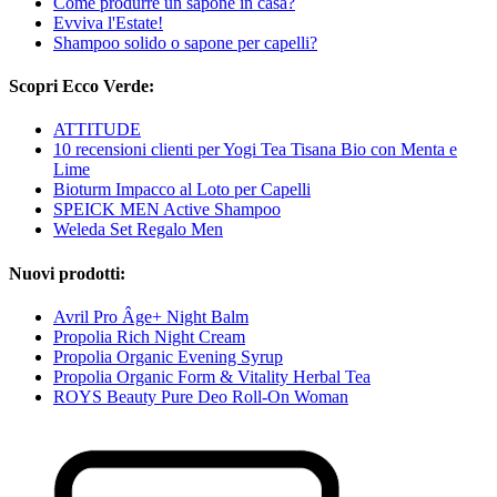
Come produrre un sapone in casa?
Evviva l'Estate!
Shampoo solido o sapone per capelli?
Scopri Ecco Verde:
ATTITUDE
10 recensioni clienti per Yogi Tea Tisana Bio con Menta e
Lime
Bioturm Impacco al Loto per Capelli
SPEICK MEN Active Shampoo
Weleda Set Regalo Men
Nuovi prodotti:
Avril Pro Âge+ Night Balm
Propolia Rich Night Cream
Propolia Organic Evening Syrup
Propolia Organic Form & Vitality Herbal Tea
ROYS Beauty Pure Deo Roll-On Woman