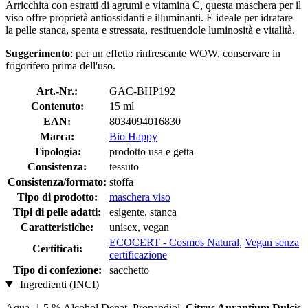
Arricchita con estratti di agrumi e vitamina C, questa maschera per il
viso offre proprietà antiossidanti e illuminanti. È ideale per idratare
la pelle stanca, spenta e stressata, restituendole luminosità e vitalità.
Suggerimento
: per un effetto rinfrescante WOW, conservare in
frigorifero prima dell'uso.
Art.-Nr.:
GAC-BHP192
Contenuto:
15 ml
EAN:
8034094016830
Marca:
Bio Happy
Tipologia:
prodotto usa e getta
Consistenza:
tessuto
Consistenza/formato:
stoffa
Tipo di prodotto:
maschera viso
Tipi di pelle adatti:
esigente, stanca
Caratteristiche:
unisex, vegan
ECOCERT - Cosmos Natural
,
Vegan senza
Certificati:
certificazione
Tipo di confezione:
sacchetto
Ingredienti (INCI)
Aqua, 1,5 % Alcohol Denat, Propandiol,
Citrus Aurantium Dulcis