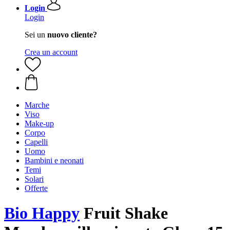
Login
Login
Sei un
nuovo cliente?
Crea un account
Marche
Viso
Make-up
Corpo
Capelli
Uomo
Bambini e neonati
Temi
Solari
Offerte
Bio Happy
Fruit Shake