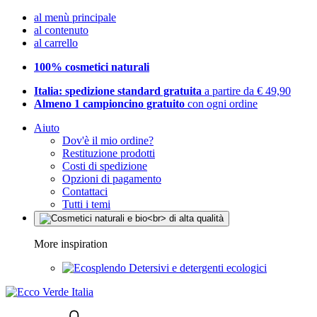
al menù principale
al contenuto
al carrello
100% cosmetici naturali
Italia: spedizione standard gratuita
a partire da € 49,90
Almeno 1 campioncino gratuito
con ogni ordine
Aiuto
Dov'è il mio ordine?
Restituzione prodotti
Costi di spedizione
Opzioni di pagamento
Contattaci
Tutti i temi
More inspiration
Detersivi e detergenti ecologici