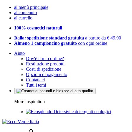
al menù principale
al contenuto
al carrello
100% cosmetici naturali
Italia: spedizione standard gratuita
a partire da € 49,90
Almeno 1 campioncino gratuito
con ogni ordine
Aiuto
Dov'è il mio ordine?
Restituzione prodotti
Costi di spedizione
Opzioni di pagamento
Contattaci
Tutti i temi
More inspiration
Detersivi e detergenti ecologici