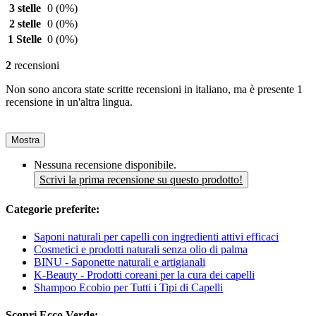
3 stelle
0
(0%)
2 stelle
0
(0%)
1 Stelle
0
(0%)
2
recensioni
Non sono ancora state scritte recensioni in italiano, ma è presente 1
recensione in un'altra lingua.
Mostra
Nessuna recensione disponibile.
Scrivi la prima recensione su questo prodotto!
Categorie preferite:
Saponi naturali per capelli con ingredienti attivi efficaci
Cosmetici e prodotti naturali senza olio di palma
BINU - Saponette naturali e artigianali
K-Beauty - Prodotti coreani per la cura dei capelli
Shampoo Ecobio per Tutti i Tipi di Capelli
Scopri Ecco Verde: