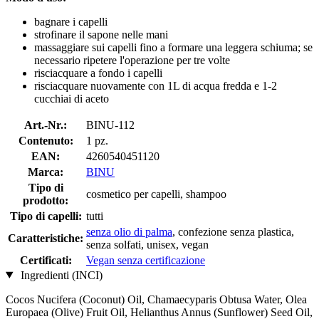
bagnare i capelli
strofinare il sapone nelle mani
massaggiare sui capelli fino a formare una leggera schiuma; se
necessario ripetere l'operazione per tre volte
risciacquare a fondo i capelli
risciacquare nuovamente con 1L di acqua fredda e 1-2
cucchiai di aceto
Art.-Nr.:
BINU-112
Contenuto:
1 pz.
EAN:
4260540451120
Marca:
BINU
Tipo di
cosmetico per capelli, shampoo
prodotto:
Tipo di capelli:
tutti
senza olio di palma
, confezione senza plastica,
Caratteristiche:
senza solfati, unisex, vegan
Certificati:
Vegan senza certificazione
Ingredienti (INCI)
Cocos Nucifera (Coconut) Oil, Chamaecyparis Obtusa Water, Olea
Europaea (Olive) Fruit Oil, Helianthus Annus (Sunflower) Seed Oil,