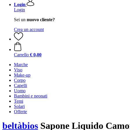
Login
Login
Sei un
nuovo cliente?
Crea un account
Carrello
€ 0,00
Marche
Viso
Make-up
Corpo
Capelli
Uomo
Bambini e neonati
Temi
Solari
Offerte
beltàbios
Sapone Liquido Camom