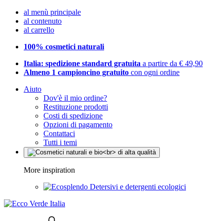
al menù principale
al contenuto
al carrello
100% cosmetici naturali
Italia: spedizione standard gratuita
a partire da € 49,90
Almeno 1 campioncino gratuito
con ogni ordine
Aiuto
Dov'è il mio ordine?
Restituzione prodotti
Costi di spedizione
Opzioni di pagamento
Contattaci
Tutti i temi
More inspiration
Detersivi e detergenti ecologici