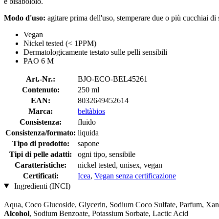
e bisabololo.
Modo d'uso:
agitare prima dell'uso, stemperare due o più cucchiai di
Vegan
Nickel tested (< 1PPM)
Dermatologicamente testato sulle pelli sensibili
PAO 6 M
Art.-Nr.:
BJO-ECO-BEL45261
Contenuto:
250 ml
EAN:
8032649452614
Marca:
beltàbios
Consistenza:
fluido
Consistenza/formato:
liquida
Tipo di prodotto:
sapone
Tipi di pelle adatti:
ogni tipo, sensibile
Caratteristiche:
nickel tested, unisex, vegan
Certificati:
Icea
,
Vegan senza certificazione
Ingredienti (INCI)
Aqua, Coco Glucoside, Glycerin, Sodium Coco­ Sulfate, Parfum, Xan
Alcohol
, Sodium Benzoate, Potassium Sorbate, Lactic Acid