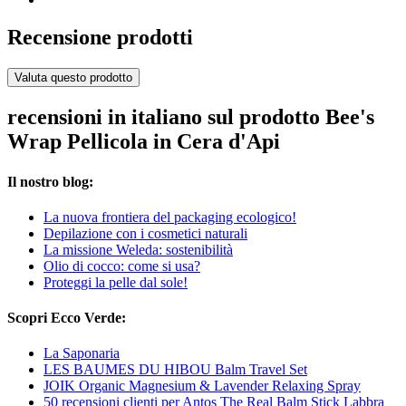
Recensione prodotti
Valuta questo prodotto
recensioni in italiano sul prodotto Bee's
Wrap Pellicola in Cera d'Api
Il nostro blog:
La nuova frontiera del packaging ecologico!
Depilazione con i cosmetici naturali
La missione Weleda: sostenibilità
Olio di cocco: come si usa?
Proteggi la pelle dal sole!
Scopri Ecco Verde:
La Saponaria
LES BAUMES DU HIBOU Balm Travel Set
JOIK Organic Magnesium & Lavender Relaxing Spray
50 recensioni clienti per Antos The Real Balm Stick Labbra