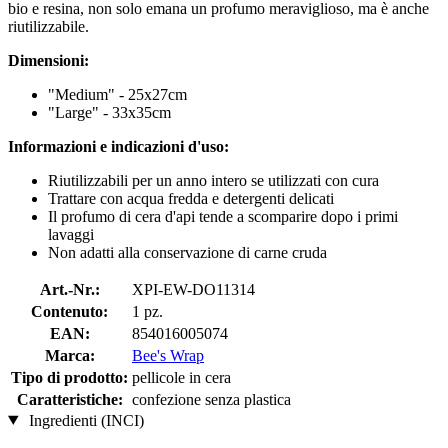
bio e resina, non solo emana un profumo meraviglioso, ma è anche
riutilizzabile.
Dimensioni:
"Medium" - 25x27cm
"Large" - 33x35cm
Informazioni e indicazioni d'uso:
Riutilizzabili per un anno intero se utilizzati con cura
Trattare con acqua fredda e detergenti delicati
Il profumo di cera d'api tende a scomparire dopo i primi
lavaggi
Non adatti alla conservazione di carne cruda
Art.-Nr.:
XPI-EW-DO11314
Contenuto:
1 pz.
EAN:
854016005074
Marca:
Bee's Wrap
Tipo di prodotto:
pellicole in cera
Caratteristiche:
confezione senza plastica
Ingredienti (INCI)