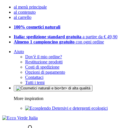
al menù principale
al contenuto
al carrello
100% cosmetici naturali
Italia: spedizione standard gratuita
a partire da € 49,90
Almeno 1 campioncino gratuito
con ogni ordine
Aiuto
Dov'è il mio ordine?
Restituzione prodotti
Costi di spedizione
Opzioni di pagamento
Contattaci
Tutti i temi
More inspiration
Detersivi e detergenti ecologici