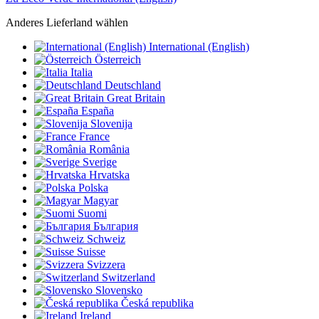
Anderes Lieferland wählen
International (English)
Österreich
Italia
Deutschland
Great Britain
España
Slovenija
France
România
Sverige
Hrvatska
Polska
Magyar
Suomi
България
Schweiz
Suisse
Svizzera
Switzerland
Slovensko
Česká republika
Ireland