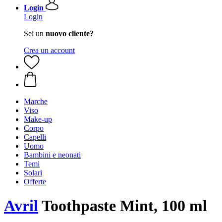
Login
Login
Sei un
nuovo cliente?
Crea un account
Marche
Viso
Make-up
Corpo
Capelli
Uomo
Bambini e neonati
Temi
Solari
Offerte
Avril
Toothpaste Mint, 100 ml