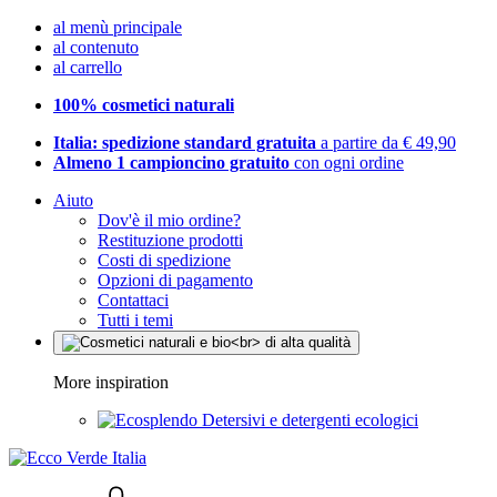
al menù principale
al contenuto
al carrello
100% cosmetici naturali
Italia: spedizione standard gratuita
a partire da € 49,90
Almeno 1 campioncino gratuito
con ogni ordine
Aiuto
Dov'è il mio ordine?
Restituzione prodotti
Costi di spedizione
Opzioni di pagamento
Contattaci
Tutti i temi
More inspiration
Detersivi e detergenti ecologici