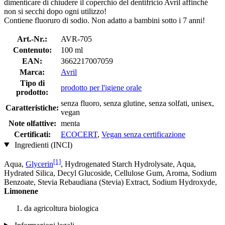
dimenticare di chiudere il coperchio del dentifricio Avril affinché
non si secchi dopo ogni utilizzo!
Contiene fluoruro di sodio. Non adatto a bambini sotto i 7 anni!
Art.-Nr.:
AVR-705
Contenuto:
100 ml
EAN:
3662217007059
Marca:
Avril
Tipo di
prodotto per l'igiene orale
prodotto:
senza fluoro, senza glutine, senza solfati, unisex,
Caratteristiche:
vegan
Note olfattive:
menta
Certificati:
ECOCERT
,
Vegan senza certificazione
Ingredienti (INCI)
[1]
Aqua,
Glycerin
, Hydrogenated Starch Hydrolysate, Aqua,
Hydrated Silica, Decyl Glucoside, Cellulose Gum, Aroma, Sodium
Benzoate, Stevia Rebaudiana (Stevia) Extract, Sodium Hydroxyde,
Limonene
da agricoltura biologica