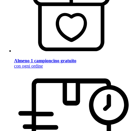
Almeno 1 campioncino gratuito
con ogni ordine