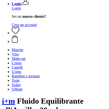
Login
Login
Sei un
nuovo cliente?
Crea un account
Marche
Viso
Make-up
Corpo
Capelli
Uomo
Bambini e neonati
Temi
Solari
Offerte
i+m
Fluido Equilibrante