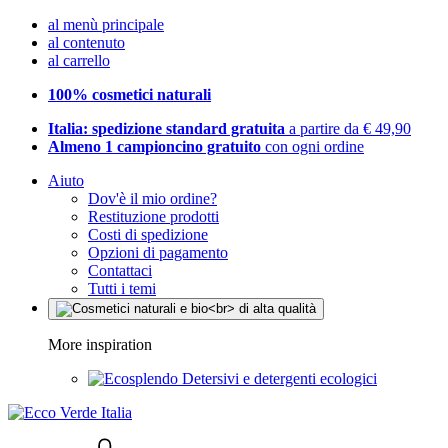
al menù principale
al contenuto
al carrello
100% cosmetici naturali
Italia: spedizione standard gratuita
a partire da € 49,90
Almeno 1 campioncino gratuito
con ogni ordine
Aiuto
Dov'è il mio ordine?
Restituzione prodotti
Costi di spedizione
Opzioni di pagamento
Contattaci
Tutti i temi
More inspiration
Detersivi e detergenti ecologici