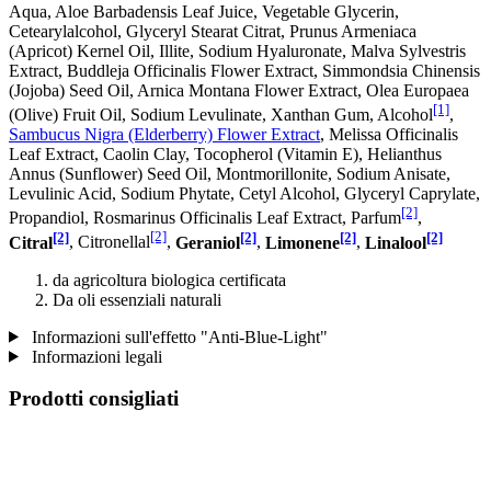
Aqua, Aloe Barbadensis Leaf Juice, Vegetable Glycerin,
Cetearylalcohol, Glyceryl Stearat Citrat, Prunus Armeniaca
(Apricot) Kernel Oil, Illite, Sodium Hyaluronate, Malva Sylvestris
Extract, Buddleja Officinalis Flower Extract, Simmondsia Chinensis
(Jojoba) Seed Oil, Arnica Montana Flower Extract, Olea Europaea
[1]
(Olive) Fruit Oil, Sodium Levulinate, Xanthan Gum, Alcohol
,
Sambucus Nigra (Elderberry) Flower Extract
, Melissa Officinalis
Leaf Extract, Caolin Clay, Tocopherol (Vitamin E), Helianthus
Annus (Sunflower) Seed Oil, Montmorillonite, Sodium Anisate,
Levulinic Acid, Sodium Phytate, Cetyl Alcohol, Glyceryl Caprylate,
[2]
Propandiol, Rosmarinus Officinalis Leaf Extract, Parfum
,
[2]
[2]
[2]
[2]
[2]
Citral
, Citronellal
,
Geraniol
,
Limonene
,
Linalool
da agricoltura biologica certificata
Da oli essenziali naturali
Informazioni sull'effetto "Anti-Blue-Light"
Informazioni legali
Prodotti consigliati