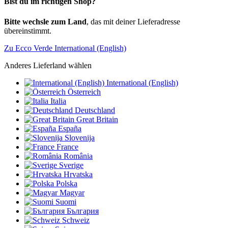
Bist du im richtigen Shop?
Bitte wechsle zum Land
, das mit deiner Lieferadresse
übereinstimmt.
Zu Ecco Verde International (English)
Anderes Lieferland wählen
International (English)
Österreich
Italia
Deutschland
Great Britain
España
Slovenija
France
România
Sverige
Hrvatska
Polska
Magyar
Suomi
България
Schweiz