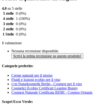
4,0
su 5 stelle
5 stelle
0
(0%)
4 stelle
1
(100%)
3 stelle
0
(0%)
2 stelle
0
(0%)
1 Stelle
0
(0%)
1
valutazione
Nessuna recensione disponibile.
Scrivi la prima recensione su questo prodotto!
Categorie preferite:
Creme naturali per il giorno
Fluidi e lozioni ecobio per il viso
i+m Naturkosmetik Berlin - Cosmesi per il viso
Cosmetici Ecobio Certificati Leaping Bunny
Cosmesi Naturale Certificata BDIH - Cosmos Organic
Scopri Ecco Verde: