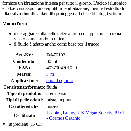
fornisce un'idratazione intensa per tutto il giorno. L'acido ialuronico
e l'aloe vera assicurano equilibrio e idratazione, mentre l'estratto di
lillà estivo (buddleja davidii) protegge dalla luce blu degli schermi.
Modo d'uso:
massaggiare sulla pelle detersa prima di applicare la crema
viso o come prodotto unico
il fluido è adatto anche come base per il trucco
Art.-Nr.:
IM-70102
Contenuto:
30 ml
EAN:
4037904701029
Marca:
i+m
Applicazione:
cura da giorno
Consistenza/formato:
fluida
Tipo di prodotto:
crema viso
Tipi di pelle adatti:
mista, impura
Caratteristiche:
unisex
Leaping Bunny
,
UK Vegan Society
,
BDIH
Certificati:
- Cosmos Organic
Ingredienti (INCI)