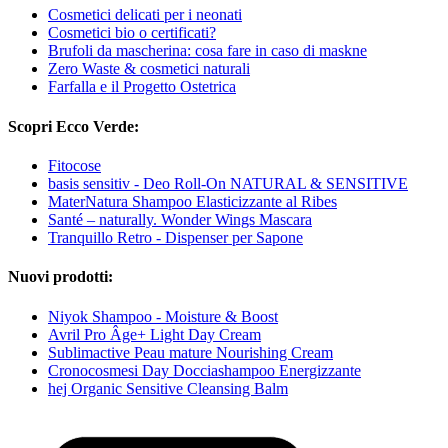
Cosmetici delicati per i neonati
Cosmetici bio o certificati?
Brufoli da mascherina: cosa fare in caso di maskne
Zero Waste & cosmetici naturali
Farfalla e il Progetto Ostetrica
Scopri Ecco Verde:
Fitocose
basis sensitiv - Deo Roll-On NATURAL & SENSITIVE
MaterNatura Shampoo Elasticizzante al Ribes
Santé – naturally. Wonder Wings Mascara
Tranquillo Retro - Dispenser per Sapone
Nuovi prodotti:
Niyok Shampoo - Moisture & Boost
Avril Pro Âge+ Light Day Cream
Sublimactive Peau mature Nourishing Cream
Cronocosmesi Day Docciashampoo Energizzante
hej Organic Sensitive Cleansing Balm