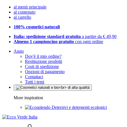
al menù principale
al contenuto
al carrello
100% cosmetici naturali
Italia: spedizione standard gratuita
a partire da € 49,90
Almeno 1 campioncino gratuito
con ogni ordine
Aiuto
Dov'è il mio ordine?
Restituzione prodotti
Costi di spedizione
Opzioni di pagamento
Contattaci
Tutti i temi
More inspiration
Detersivi e detergenti ecologici