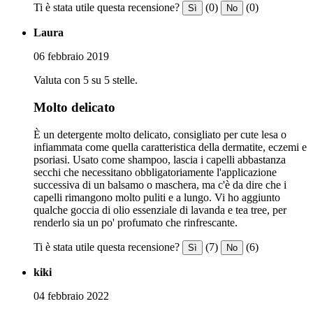
Ti è stata utile questa recensione?
(0)
(0)
Sì
No
Laura
06 febbraio 2019
Valuta con 5 su 5 stelle.
Molto delicato
È un detergente molto delicato, consigliato per cute lesa o
infiammata come quella caratteristica della dermatite, eczemi e
psoriasi. Usato come shampoo, lascia i capelli abbastanza
secchi che necessitano obbligatoriamente l'applicazione
successiva di un balsamo o maschera, ma c'è da dire che i
capelli rimangono molto puliti e a lungo. Vi ho aggiunto
qualche goccia di olio essenziale di lavanda e tea tree, per
renderlo sia un po' profumato che rinfrescante.
Ti è stata utile questa recensione?
(7)
(6)
Sì
No
kiki
04 febbraio 2022