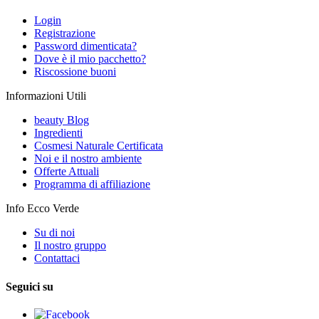
Login
Registrazione
Password dimenticata?
Dove è il mio pacchetto?
Riscossione buoni
Informazioni Utili
beauty Blog
Ingredienti
Cosmesi Naturale Certificata
Noi e il nostro ambiente
Offerte Attuali
Programma di affiliazione
Info Ecco Verde
Su di noi
Il nostro gruppo
Contattaci
Seguici su