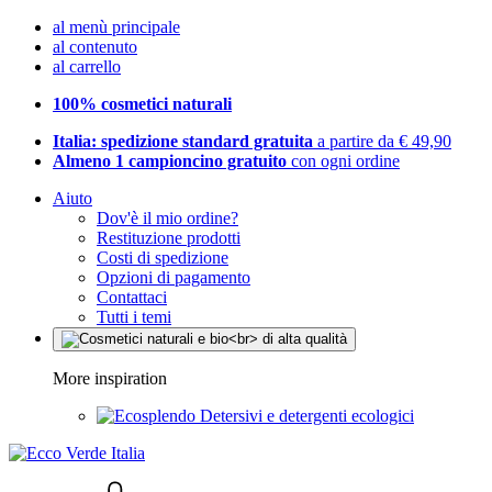
al menù principale
al contenuto
al carrello
100% cosmetici naturali
Italia: spedizione standard gratuita
a partire da € 49,90
Almeno 1 campioncino gratuito
con ogni ordine
Aiuto
Dov'è il mio ordine?
Restituzione prodotti
Costi di spedizione
Opzioni di pagamento
Contattaci
Tutti i temi
More inspiration
Detersivi e detergenti ecologici