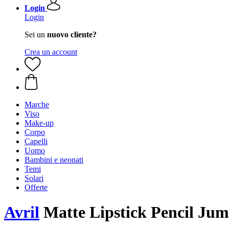
Login
Login
Sei un
nuovo cliente?
Crea un account
Marche
Viso
Make-up
Corpo
Capelli
Uomo
Bambini e neonati
Temi
Solari
Offerte
Avril
Matte Lipstick Pencil Jumb