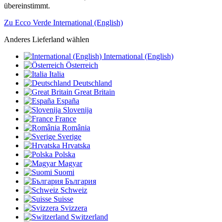
übereinstimmt.
Zu Ecco Verde International (English)
Anderes Lieferland wählen
International (English)
Österreich
Italia
Deutschland
Great Britain
España
Slovenija
France
România
Sverige
Hrvatska
Polska
Magyar
Suomi
България
Schweiz
Suisse
Svizzera
Switzerland