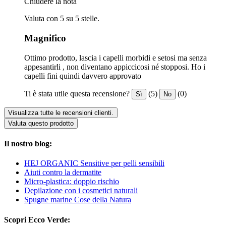
Chiudere la nota
Valuta con 5 su 5 stelle.
Magnifico
Ottimo prodotto, lascia i capelli morbidi e setosi ma senza
appesantirli , non diventano appiccicosi né stopposi. Ho i
capelli fini quindi davvero approvato
Ti è stata utile questa recensione?
(5)
(0)
Sì
No
Visualizza tutte le recensioni clienti.
Valuta questo prodotto
Il nostro blog:
HEJ ORGANIC Sensitive per pelli sensibili
Aiuti contro la dermatite
Micro-plastica: doppio rischio
Depilazione con i cosmetici naturali
Spugne marine Cose della Natura
Scopri Ecco Verde: