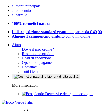
al menù principale
al contenuto
al carrello
100% cosmetici naturali
Italia: spedizione standard gratuita
a partire da € 49,90
Almeno 1 campioncino gratuito
con ogni ordine
Aiuto
Dov'è il mio ordine?
Restituzione prodotti
Costi di spedizione
Opzioni di pagamento
Contattaci
Tutti i temi
More inspiration
Detersivi e detergenti ecologici