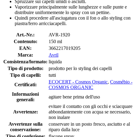
Spruzzare sui capelli umidi o asciutti.
Vaporizzare principalmente sulle lunghezze e sulle punte e
distribuire uniformemente lo spray con un pettine.
Quindi procedere all'asciugatura con il fon o allo styling con
piastra/ferro arricciacapelli.
Art.-Nr.:
AVR-1920
Contenuto:
150 ml
EAN:
3662217019205
Marca:
Avril
Consistenza/formato:
liquida
Tipo di prodotto:
prodotto per lo styling dei capelli
Tipo di capelli:
tutti
ECOCERT - Cosmos Organic
,
Cosmébio -
Certificati:
COSMOS ORGANIC
Informazioni
agitare bene prima dell'uso
generali:
evitare il contatto con gli occhi e sciacquare
Avvertenze:
abbondantemente con acqua se necessario,
non inalare
Avvertenze sulla
conservare in un posto fresco, asciutto e al
conservazione:
riparo dalla luce
Tipo di confezione:
flacone spray