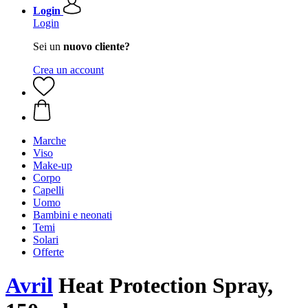
Login
Login
Sei un
nuovo cliente?
Crea un account
Marche
Viso
Make-up
Corpo
Capelli
Uomo
Bambini e neonati
Temi
Solari
Offerte
Avril
Heat Protection Spray,